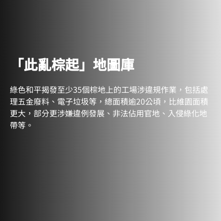
「此亂棕起」地圖庫
綠色和平揭發至少35個棕地上的工場涉違規作業，包括處
理五金廢料、電子垃圾等，總面積逾20公頃，比維園面積
更大，部分更涉嫌違例發展、非法佔用官地、入侵綠化地
帶等。