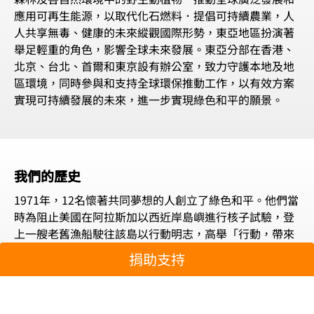
應用可再生能源，以取代化石燃料．提倡可持續農業，人
人共享無毒、健康的未來縱觀國際形勢，東亞地區扮演著
舉足輕重的角色，影響全球未來發展。東亞分部在香港、
北京、台北、首爾和東京設有辦公室，致力守護本地及地
區環境，同時參與和支持全球環保推動工作，以有效方案
實現可持續發展的未來，進一步實現綠色和平的願景。
我們的歷史
1971年，12名懷著共同夢想的人創立了綠色和平。他們當
時為阻止美國在阿拉斯加以西近岸島嶼進行核子試驗，登
上一艘老舊漁船駛往該島以行動明志，高舉「行動，帶來
改變」；行動觸發公眾聲援，次年美國終於放棄核試。今
捐助支持
日，我們已經演變成版圖跨越超過55個國家與地區的國際
組織，動員共超過300萬名支持者。我們早在1997年立足
東亞，自此為緩解氣候變化、杜絕有毒污染、保障食品安