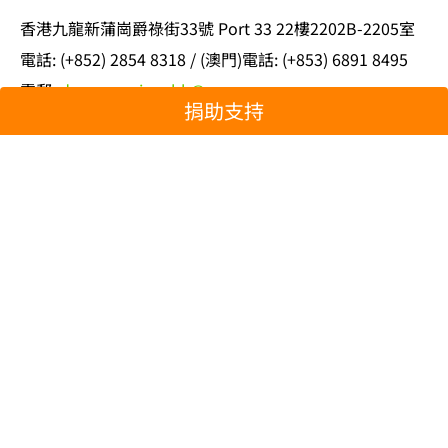
香港九龍新蒲崗爵祿街33號 Port 33 22樓2202B-2205室
電話: (+852) 2854 8318 / (澳門)電話: (+853) 6891 8495
電郵:
donor.services.hk@greenpeace.org
捐助支持
北京辦公室
北京東城區東四十條甲94號亮點文創園A座201室（郵
編 100007）
電話: +86 10 65546931
傳真: +86 10 64087910
電郵:
greenpeace.cn@greenpeace.org
台北辦公室
105401 台北市松山區復興北路365號11樓
電話：+886 (0)2 2361 2351
傳真：+886 (0)2 2361 2033