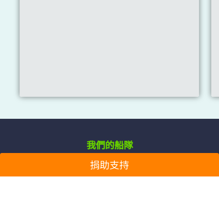
我們的船隊
近半個世紀以來，我們的船艦堅持在全球各海域穿梭，站
捐助支持
在保護地球的最前線，參與科研、行動，也肩負教育和推
廣角色，為守護地球、伸張環境正義不斷航行。我們的船
艦，創造了綠色和平歷史中，最激勵人心的一章。