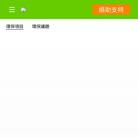
捐助支持
環保項目
環保議題
氣候
7 篇專題報導