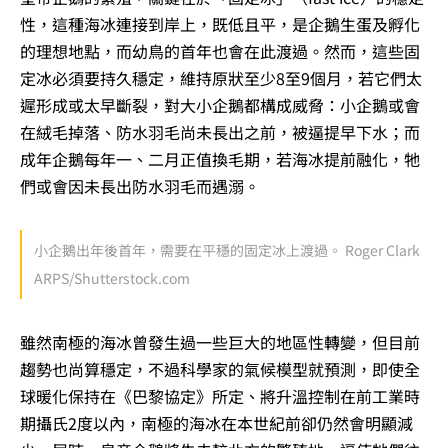
性，這種海冰連接到岸上，既低且平，是企鵝生蛋及孵化
的理想地點，而幼鳥的首年也會在此渡過。然而，這些固
定冰必須要持久穩定，維持原狀至少8至9個月，若它們太
遲形成或太早斷裂，對大小企鵝都構成威脅：小企鵝或會
在絨毛掉落、防水羽毛尚未長出之前，被逼提早下水；而
成年企鵝每年一、二月正值換毛期，若海冰提前融化，牠
們或會因未長出防水羽毛而遇溺。
小企鵝出年後首年，需要在平穩的固定冰上渡過。 Roger Clark
ARPS/Shutterstock.com
雖然南極的海冰曾發生過一些巨大的地區性轉變，但目前
趨勢也尚算穩定，不過科學家的氣候模型就預測，即使全
球暖化保持在《巴黎協定》所定、將升溫控制在前工業時
期攝氏2度以內，南極的海冰在本世紀前卻仍然會明顯減