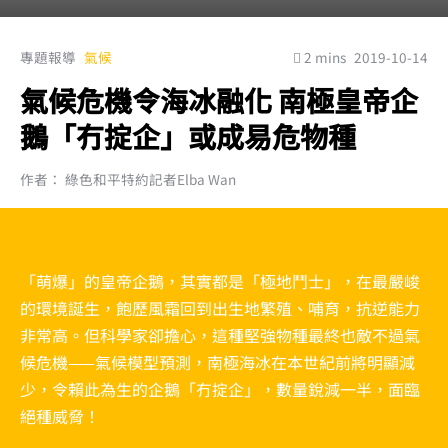
專題報導
氣候
2 mins
2019-10-14
氣候危機令海冰融化 南極皇帝企
鵝「冇掟企」或成易危物種
作者： 綠色和平特約記者Elba Wan
「萌爆」的皇帝企鵝，其實都是「極地鬥士」，在最嚴峻
的環境誕生，飽歷風霜回到出生地繁殖、哺育，抗逆能力
非常高。但科學家卻擔心，這種堅強物種最終也敵不過氣
候危機——氣候模型預測，南極海冰在本世紀前將明顯減
少，令賴此為生的企鵝「冇掟企」，數量銳減一半，面臨
絕種威脅！