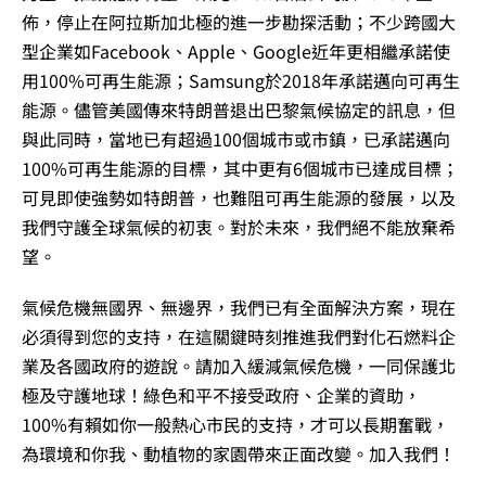
佈，停止在阿拉斯加北極的進一步勘探活動；不少跨國大
型企業如Facebook、Apple、Google近年更相繼承諾使
用100%可再生能源；Samsung於2018年承諾邁向可再生
能源。儘管美國傳來特朗普退出巴黎氣候協定的訊息，但
與此同時，當地已有超過100個城市或市鎮，已承諾邁向
100%可再生能源的目標，其中更有6個城市已達成目標；
可見即使強勢如特朗普，也難阻可再生能源的發展，以及
我們守護全球氣候的初衷。對於未來，我們絕不能放棄希
望。
氣候危機無國界、無邊界，我們已有全面解決方案，現在
必須得到您的支持，在這關鍵時刻推進我們對化石燃料企
業及各國政府的遊說。請加入緩減氣候危機，一同保護北
極及守護地球！綠色和平不接受政府、企業的資助，
100%有賴如你一般熱心市民的支持，才可以長期奮戰，
為環境和你我、動植物的家園帶來正面改變。加入我們！