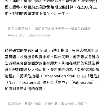
少。屆時，皇帝企鵝將失去較北方的繁殖地，逼使牠們往
極心遷移。以目前25萬對繁殖期企鵝計算，在2100年之
前，牠們的數量或會下降至不足一半。
固定冰提前融化，逼使皇帝企鵝提早下水，構成生命威脅。
hecke61/Shutterstock.com
領導研究的學者Phil Trathan博士指出，只有大幅減少溫
室氣體，才有機會改變未來。與此同時，他呼籲以各種方
法減輕皇帝企鵝面對的生存壓力，例如在牠們的繁殖及覓
食地限制捕漁及人類活動，並將牠們列為「南極特別保護
物種」，把瀕危指標（Conservation Status）由「近危」
（Near Threatened）調升至「易危」（Vulnerable），
加強對皇帝企鵝的保育。
南極海冰一旦融化加劇﹐皇帝企鵝一家大小何去何從？