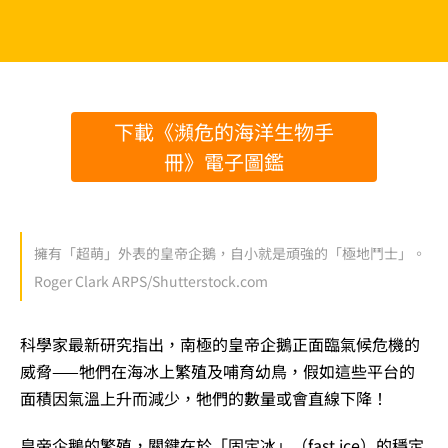
下載《瀕危的海洋生物手
冊》電子圖鑑
擁有「超萌」外表的皇帝企鵝，自小就是頑強的「極地鬥士」。
Roger Clark ARPS/Shutterstock.com
科學家最新研究指出，南極的皇帝企鵝正面臨氣候危機的
威脅——牠們在海冰上繁殖及哺育幼鳥，假如這些平台的
面積因氣溫上升而減少，牠們的數量或會直線下降！
皇帝企鵝的繁殖，關鍵在於「固定冰」（fast ice）的穩定