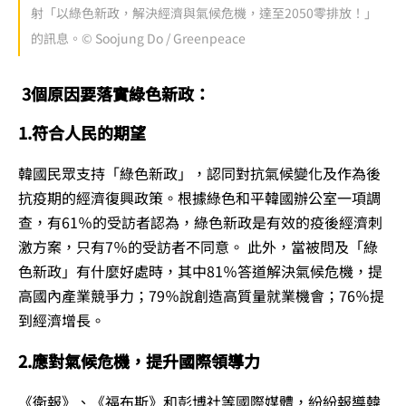
射「以綠色新政，解決經濟與氣候危機，達至2050零排放！」
的訊息。© Soojung Do / Greenpeace
3個原因要落實綠色新政：
1.符合人民的期望
韓國民眾支持「綠色新政」，認同對抗氣候變化及作為後
抗疫期的經濟復興政策。根據綠色和平韓國辦公室一項調
查，有61％的受訪者認為，綠色新政是有效的疫後經濟刺
激方案，只有7％的受訪者不同意。 此外，當被問及「綠
色新政」有什麼好處時，其中81％答道解決氣候危機，提
高國內產業競爭力；79％說創造高質量就業機會；76％提
到經濟增長。
2.應對氣候危機，提升國際領導力
《衛報》、《福布斯》和彭博社等國際媒體，紛紛報導韓