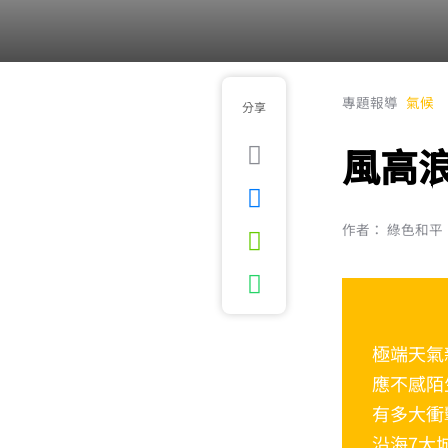
專題報導
氣候
分享
風高
作者： 綠色和平
極端天氣
應不感陌
有多大衝
沿海7大城