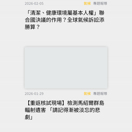
2026-02-05
氣候
專題報導
「清潔、健康環境屬基本人權」聯
合國決議的作用？全球氣候訴訟添
勝算？
2026-01-29
氣候
專題報導
【重返核試現場】檢測馬紹爾群島
輻射遺害 「請記得漸被淡忘的悲
劇」