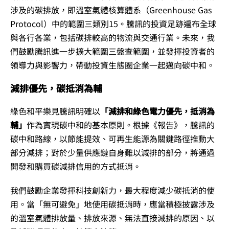
涉及的碳排放，即溫室氣體核算體系（Greenhouse Gas
Protocol）中的範圍三類別15。騰訊的投資足跡遍布全球
與各行各業，包括碳排較高的物流與交通行業。未來，我
們鼓勵騰訊進一步擴大範圍三盤查範圍，並發揮投資者的
領導力與影響力，帶動投資生態圈企業一起邁向碳中和。
減排優先，碳抵消為輔
綠色和平樂見騰訊明確以
「減排和綠色電力優先，抵消為
輔」
作為實現碳中和的基本原則。根據《報告》，騰訊的
碳中和路線，以節能提效、可再生能源為關鍵路徑推動大
部分減排；對於少量供應鏈自身難以減排的部分，將通過
開發和購買碳減排信用的方式抵消。
我們鼓勵企業發揮科技創新力，最大程度減少碳抵消的使
用。當「無可避免」地使用碳抵消時，應當積極披露涉及
的溫室氣體排放量、排放來源、無法直接減排的原因、以