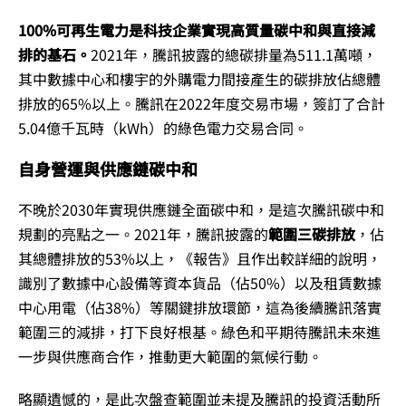
100%可再生電力是科技企業實現高質量碳中和與直接減
排的基石。
2021年，騰訊披露的總碳排量為511.1萬噸，
其中數據中心和樓宇的外購電力間接產生的碳排放佔總體
排放的65%以上。騰訊在2022年度交易市場，簽訂了合計
5.04億千瓦時（kWh）的綠色電力交易合同。
自身營運與供應鏈碳中和
不晚於2030年實現供應鏈全面碳中和，是這次騰訊碳中和
規劃的亮點之一。2021年，騰訊披露的
範圍三碳排放
，佔
其總體排放的53%以上，《報告》且作出較詳細的說明，
識別了數據中心設備等資本貨品（佔50%）以及租賃數據
中心用電（佔38%）等關鍵排放環節，這為後續騰訊落實
範圍三的減排，打下良好根基。綠色和平期待騰訊未來進
一步與供應商合作，推動更大範圍的氣候行動。
略顯遺憾的，是此次盤查範圍並未提及騰訊的投資活動所