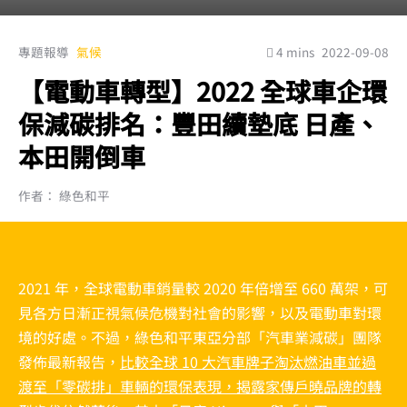
專題報導
氣候
4 mins
2022-09-08
【電動車轉型】2022 全球車企環
保減碳排名：豐田續墊底 日產、
本田開倒車
作者： 綠色和平
2021 年，全球電動車銷量較 2020 年倍增至 660 萬架，可
見各方日漸正視氣候危機對社會的影響，以及電動車對環
境的好處。不過，綠色和平東亞分部「汽車業減碳」團隊
發佈最新報告，
比較全球 10 大汽車牌子淘汰燃油車並過
渡至「零碳排」車輛的環保表現，揭露家傳戶曉品牌的轉