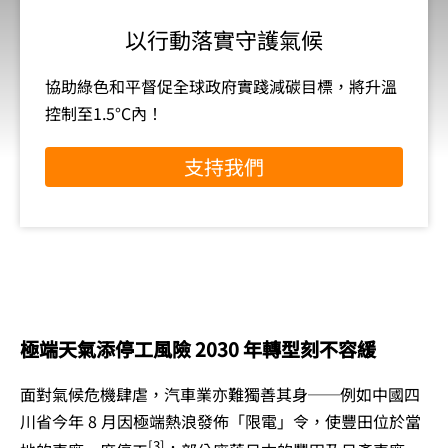
以行動落實守護氣候
協助綠色和平督促全球政府實踐減碳目標，將升溫
控制至1.5°C內！
支持我們
極端天氣添停工風險 2030 年轉型刻不容緩
面對氣候危機肆虐，汽車業亦難獨善其身──例如中國四
川省今年 8 月因極端熱浪發佈「限電」令，使豐田位於當
[3]