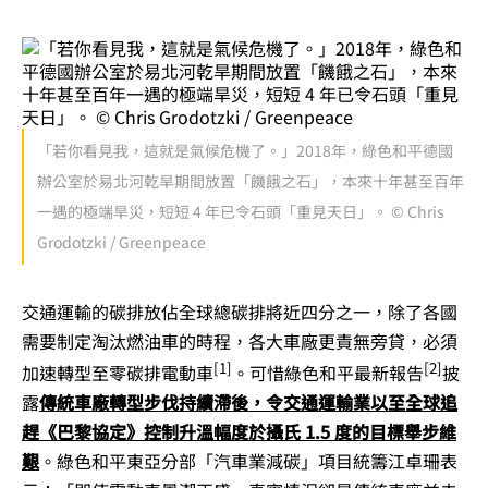
「若你看見我，這就是氣候危機了。」2018年，綠色和平德國
辦公室於易北河乾旱期間放置「饑餓之石」，本來十年甚至百年
一遇的極端旱災，短短 4 年已令石頭「重見天日」。 © Chris
Grodotzki / Greenpeace
交通運輸的碳排放佔全球總碳排將近四分之一，除了各國
需要制定淘汰燃油車的時程，各大車廠更責無旁貸，必須
[1]
[2]
加速轉型至零碳排電動車
。可惜綠色和平最新報告
披
露
傳統車廠轉型步伐持續滯後，令交通運輸業以至全球追
趕《巴黎協定》控制升溫幅度於攝氏 1.5 度的目標舉步維
艱
。綠色和平東亞分部「汽車業減碳」項目統籌江卓珊表