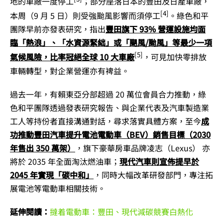
地的車廠一度停工
；部分座落日本的豐田及日產車廠，
[4]
本周（9 月 5 日）則受強颱風影響而須停工
。綠色和平
團隊早前亦發表研究，指出
豐田旗下 93% 營運設施均面
臨「熱浪」、「水資源緊絀」或「颶風/颱風」等最少一項
[5]
氣候風險，比率冠絕全球 10 大車廠
，可見加快零排放
車輛轉型，對企業營運亦有裨益。
過去一年，有賴東亞分部超過 20 萬位會員合力推動，綠
色和平團隊透過發表研究報告、與企業代表及汽車製造業
工人等持份者直接溝通對話，尋求落實具體方案，至今
成
功推動豐田汽車提升電池電動車（BEV）銷售目標（2030
年售出 350 萬架）
，旗下豪華房車品牌凌志（Lexus） 亦
將於 2035 年全面淘汰燃油車；
現代汽車則宣佈提早於
2045 年實現「碳中和」
，同時大幅改革研發部門，專注拓
展電池等電動車相關技術。
延伸閱讀：
撻着電動車：豐田、現代減碳競賽白熱化