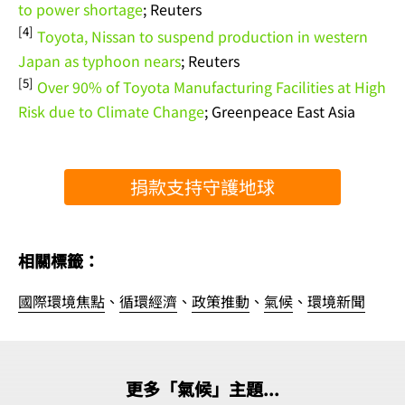
to power shortage
; Reuters
[4]
Toyota, Nissan to suspend production in western
Japan as typhoon nears
; Reuters
[5]
Over 90% of Toyota Manufacturing Facilities at High
Risk due to Climate Change
; Greenpeace East Asia
捐款支持守護地球
相關標籤：
國際環境焦點
、
循環經濟
、
政策推動
、
氣候
、
環境新聞
更多「氣候」主題...