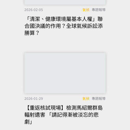
2026-02-05
氣候
專題報導
「清潔、健康環境屬基本人權」聯
合國決議的作用？全球氣候訴訟添
勝算？
2026-01-29
氣候
專題報導
【重返核試現場】檢測馬紹爾群島
輻射遺害 「請記得漸被淡忘的悲
劇」