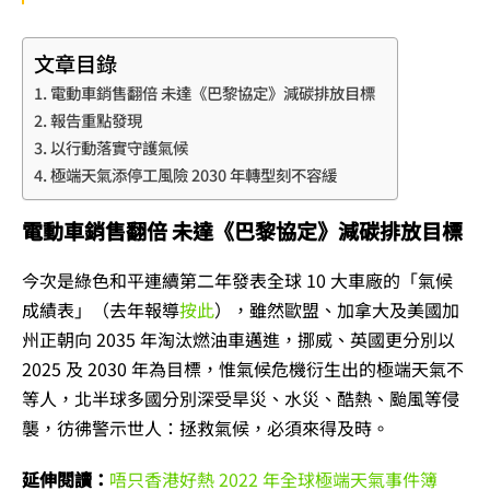
文章目錄
電動車銷售翻倍 未達《巴黎協定》減碳排放目標
報告重點發現
以行動落實守護氣候
極端天氣添停工風險 2030 年轉型刻不容緩
電動車銷售翻倍 未達《巴黎協定》減碳排放目標
今次是綠色和平連續第二年發表全球 10 大車廠的「氣候
成績表」（去年報導
按此
），雖然歐盟、加拿大及美國加
州正朝向 2035 年淘汰燃油車邁進，挪威、英國更分別以
2025 及 2030 年為目標，惟氣候危機衍生出的極端天氣不
等人，北半球多國分別深受旱災、水災、酷熱、颱風等侵
襲，彷彿警示世人：拯救氣候，必須來得及時。
延伸閱讀：
唔只香港好熱 2022 年全球極端天氣事件簿