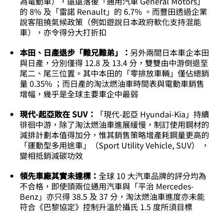
為電動車），遠遠落後「通用汽車 General Motors」
的 8% 及「雷諾 Renault」的 6.7% 。而豐田透過企業
說客阻撓氣候政策（例如遊說日本政府軟化支持混能
車），亦令得分大打折扣
本田、日產退步「難兄難弟」：
另外兩間日本車企本田
與日產，分別僅得 12.8 及 13.4 分，雙雙由中游倒退至
尾二、尾三位置。其中本田的「零排放車輛」僅佔總銷
量 0.35% ；而日產的淘汰燃油車時間表與電動車銷售
增幅，幾乎是全球主要車企中最弱
現代-起亞敗在 SUV：
「現代-起亞 Hyundai-Kia」持續
徘徊中游，除了淘汰燃油車進展緩慢，制訂使用鋼材的
減排計劃本值得加分，惟其銷售策略增產耗鋼量更高的
「運動型多用途車」（Sport Utility Vehicle, SUV） ，
變相抵銷減碳功效
領先車廠其實未達標：
全球 10 大汽車品牌的評分均為
不合格，即使頭兩位通用汽車與「平治 Mercedes-
Benz」亦只得 38.5 及 37 分，淘汰燃油車進度亦未能
符合《巴黎協定》控制升溫於攝氏 1.5 度所須目標