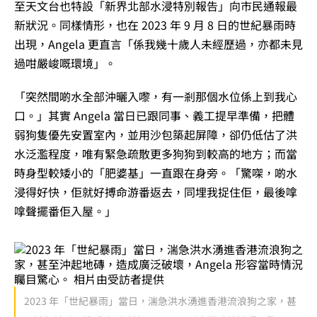
至天文台也特設「新界北部水浸特別報告」向市民通報最
新狀況。同樣情形，也在 2023 年 9 月 8 日的世紀暴雨時
出現，Angela 更直言「係我幾十歲人未經歷過，亦都未見
過咁嚴峻嘅環境」。
「突然間啲水全部沖曬入嚟，有一剎那個水位係上到我心
口。」其實 Angela 當日已跟同事、義工提早準備，把體
弱狗隻優先安置室內，並用沙包築起屏障，卻仍低估了洪
水泛濫程度，唯有緊急疏散更多狗狗到較高的地方；而當
時身型較矮小的「肥婆基」一直跟在身旁。「驚㗎，啲水
浸得好快，佢就好搏命游番返去，同埋我捉住佢，最後嗱
嗱聲擺番佢入屋。」
2023 年「世紀暴雨」當日，湍急洪水湧進香港流浪狗之家，甚