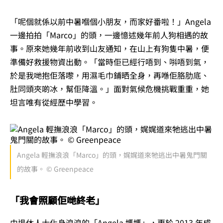
「呢個就係以前中暑嗰個小朋友，而家好番啦！」Angela
一邊拍拍「Marco」的頭，一邊憶述幾年前人狗相遇的故
事。原來她幾年前收到山友通知，在山上有狗隻中暑，便
準備好救援物資出動。「當時佢已經行唔到、唞唔到氣，
於是我哋抱佢落嚟，用濕毛巾鋪晒全身，再喺佢胳肋底、
肚同頭夾啲冰，幫佢降溫。」面對氣候危機挑戰重重，她
坦言唯有從經歷中學習。
Angela 輕撫浪浪「Marco」的頭，娓娓道來牠逃出中暑鬼門關
的故事。 © Greenpeace
「我會照顧佢哋終老」
由退休人士化身浪浪的「Angela 媽媽」，更於 2013 年成