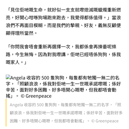
「見住佢哋嘅生命，就好似一支支就嚟熄滅嘅蠟燭重新燃
亮，好開心咁喺狗場跑來跑去，我覺得都係值得。」當浪
浪們不再面目模糊，而是我們的摯親、好友，義無反顧便
顯得理所當然。
「你問我會唔會重新再選擇一次，我都係會再揀番呢條
路，今生無悔。因為對我嚟講，佢哋已經唔係狗狗，係我
嘅家人。」
Angela 收容的 500 隻狗狗，每隻都有牠獨一無二的名字，「照
顧浪浪，係我對佢哋一生一世嘅承諾嚟嘅；係好辛苦，面對好多
困難、好多唔開心嘅嘢，但我都唔會動搖」。 © Greenpeace