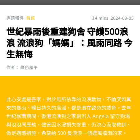
專題報導
氣候
4 mins
2024-09-05
世紀暴雨後重建狗舍 守護500浪
浪 流浪狗「媽媽」：風雨同路 今
生無悔
作者： 綠色和平
此心安處是吾家，對於無所依靠的流浪動物，不論突如其
來的暴雨、曠日持久的高溫，都是潛在致命的威脅。去年
世紀暴雨期間，香港流浪狗之家創辦人 Angela 留守狗場
與浪浪同歷劫，儘管因水浸損失慘重，仍決心汲取教訓、
做足適應措施，希望給 500 隻浪浪一個遮風擋雨的家。