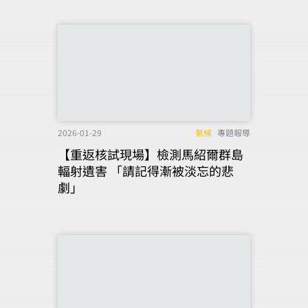
2026-01-29
氣候
專題報導
【重返核試現場】檢測馬紹爾群島
輻射遺害 「請記得漸被淡忘的悲
劇」