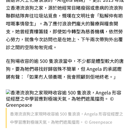
立香港流浪狗之家，源於她經常目睹瘦弱或患病的流浪狗
聯群結隊奔往垃圾站覓食，慨嘆在文明社會「點解仲有啲
咁嘅事情發生」。為了應付浪浪們龐大的醫療與糧食開
支，她曾經賣樓籌錢，即使如今轉型為慈善機構，依然勞
心勞力，就像今次訪問也是在她上、下午兩次帶狗外出覆
診之間的空隙匆匆完成。
在狗場收容的逾 500 隻浪浪當中，不少都是體型較大的唐
狗，要為牠們尋找好歸宿殊不簡單，但 Angela 的承諾鏗
鏘有聲：「如果冇人領養嘅，我會照顧到佢哋終老。」
香港流浪狗之家現時收容逾 500 隻浪浪，Angela 形容從經歷之
中學習應對極端天氣，為牠們遮風擋雨。 © Greenpeace