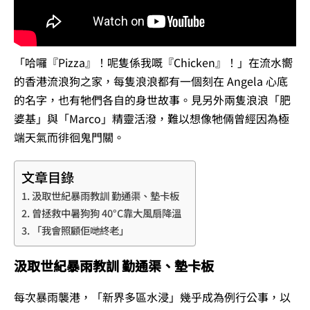
「哈囉『Pizza』！呢隻係我嘅『Chicken』！」在流水嚮
的香港流浪狗之家，每隻浪浪都有一個刻在 Angela 心底
的名字，也有牠們各自的身世故事。見另外兩隻浪浪「肥
婆基」與「Marco」精靈活潑，難以想像牠倆曾經因為極
端天氣而徘徊鬼門關。
文章目錄
汲取世紀暴雨教訓 勤通渠、墊卡板
曾拯救中暑狗狗 40°C靠大風扇降溫
「我會照顧佢哋終老」
汲取世紀暴雨教訓 勤通渠、墊卡板
每次暴雨襲港，「新界多區水浸」幾乎成為例行公事，以