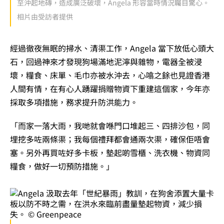
至沖起地磚，造成廣泛破壞，Angela 形容當時情況矚目驚心。
相片由受訪者提供
經過徹夜無眠的掃水、清渠工作，Angela 當下放低心頭大
石，回過神來才發現狗場滿地泥濘與雜物，電器全被浸
壞，糧食、床單、毛巾亦被水沖去，心噏之餘也見證香港
人間有情，在有心人踴躍捐贈物資下重建這個家，今年亦
採取多項措施，務求提升防洪能力。
「而家一落大雨，我哋就會喺門口堆起三、四排沙包，同
埋挖多咗兩條渠；我每個禮拜都會通兩次渠，確保佢唔會
塞。另外再買咗好多卡板，墊起啲雪櫃、洗衣機、物資同
糧食，做好一切預防措施。」