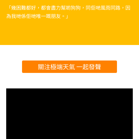
「幾困難都好，都會盡力幫啲狗狗，同佢哋風雨同路，因
為我哋係佢哋唯一嘅朋友。」
關注極端天氣 一起發聲