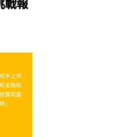
挑戰報
成半上市
和金融服
披露範圍
綠」