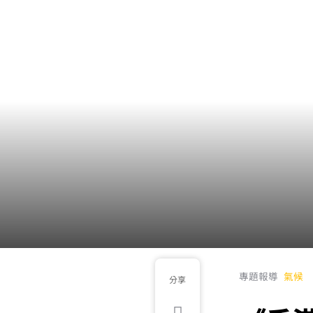
專題報導
氣候
分享