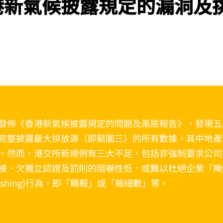
港新氣候披露規定的漏洞及
發佈《香港新氣候披露規定的問題及風險報告》，發現五
完整披露最大排放源（即範圍三）的所有數據，其中地產
。然而，港交所新規例有三大不足，包括非強制要求公司
據、欠獨立認證及罰則的阻嚇性低，或難以杜絕企業「掩
nhushing)行為，即「瞞報」或「報細數」等。