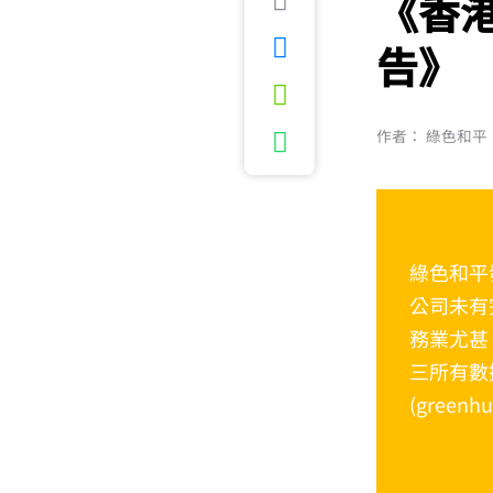
《香
告》
作者： 綠色和平
綠色和平
公司未有
務業尤甚
三所有數
(gree