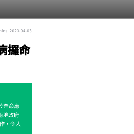
mins
2020-04-03
病攞命
疲於奔命應
兩地政府
作，令人