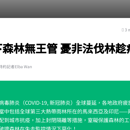
3 
下森林無王管 憂非法伐林趁
約記者Elba Wan
病毒肺炎（COVID-19, 新冠肺炎）全球蔓延，各地政府
當中包括全球第三大熱帶雨林所在的馬來西亞及印尼——
配到城市抗疫，加上封閉隔離等措施，窒礙保護森林的工
破壞森林在失去監控情況下惡化！