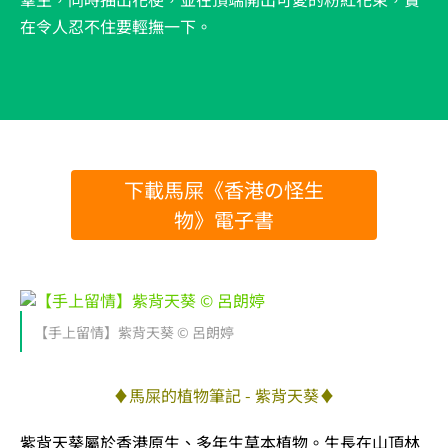
在令人忍不住要輕撫一下。
下載馬屎《香港の怪生
物》電子書
【手上留情】紫背天葵 © 呂朗婷
♦馬屎的植物筆記 - 紫背天葵♦
紫背天葵屬於香港原生、多年生草本植物。生長在山頂林