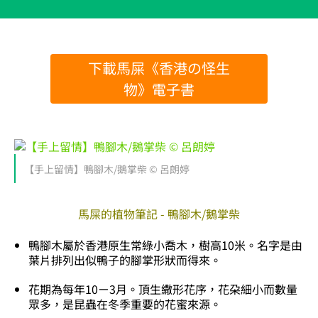
下載馬屎《香港の怪生
物》電子書
【手上留情】鴨腳木/鵝掌柴 © 呂朗婷
馬屎的植物筆記 - 鴨腳木/鵝掌柴
鴨腳木屬於香港原生常綠小喬木，樹高10米。名字是由
葉片排列出似鴨子的腳掌形狀而得來。
花期為每年10ㄧ3月。頂生繖形花序，花朶細小而數量
眾多，是昆蟲在冬季重要的花蜜來源。