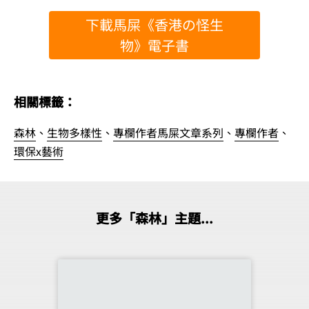
下載馬屎《香港の怪生
物》電子書
相關標籤：
森林
、
生物多樣性
、
專欄作者馬屎文章系列
、
專欄作者
、
環保x藝術
更多「森林」主題...