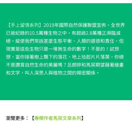
【
手上留情系列
】
2019年國際自然保護聯盟宣佈，全世界
已被紀錄的10.5萬種生物之中，有超過2.8萬種正瀕臨滅
絕。縱使我們常說甚麼生態平衡、人類的道德和責任，但
現實是這些生物只是一堆無生命的數字！不是的！試想
想，當你接著樹上飄下的落花，地上拾起片片落葉，你總
不是讚賞自然生命的美麗嗎？呂朗婷和馬屎期望藉著繪畫
和文字，叫人深思人與植物之間的親密關係。
瀏覽更多：【
專欄作者馬屎文章系列
】