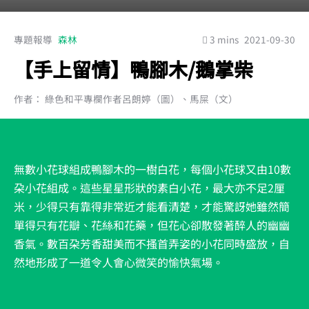
專題報導
森林
3 mins
2021-09-30
【手上留情】鴨腳木/鵝掌柴
作者： 綠色和平專欄作者呂朗婷（圖）、馬屎（文）
無數小花球組成鴨腳木的一樹白花，每個小花球又由10數
朶小花組成。這些星星形狀的素白小花，最大亦不足2厘
米，少得只有靠得非常近才能看清楚，才能驚訝她雖然簡
單得只有花瓣、花絲和花藥，但花心卻散發著醉人的幽幽
香氣。數百朶芳香甜美而不搔首弄姿的小花同時盛放，自
然地形成了一道令人會心微笑的愉快氣場。