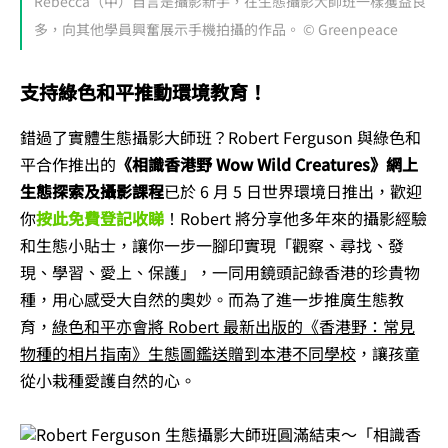
Rebecca（中）自言是攝影新手，在生態攝影大師班一樣獲益良
多，向其他學員興奮展示手機拍攝的作品。 © Greenpeace
支持綠色和平推動環境教育！
錯過了實體生態攝影大師班？Robert Ferguson 與綠色和
平合作推出的
《相識香港野 Wow Wild Creatures》網上
生態探索及攝影課程
已於 6 月 5 日世界環境日推出，歡迎
你
按此免費登記收睇
！Robert 將分享他多年來的攝影經驗
和生態小貼士，讓你一步一腳印實現「觀察、尋找、發
現、學習、愛上、保護」，一同用鏡頭記錄香港的珍貴物
種，用心感受大自然的奧妙。而為了進一步推廣生態教
育，
綠色和平亦會將 Robert 最新出版的《香港野：常見
物種的相片指南》生態圖鑑送贈到本港不同學校
，讓孩童
從小栽種愛護自然的心。