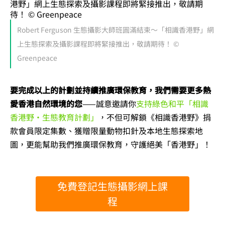
Robert Ferguson 生態攝影大師班圓滿結束～「相識香港野」網
上生態探索及攝影課程即將緊接推出，敬請期待！ ©
Greenpeace
要完成以上的計劃並持續推廣環保教育，我們需要更多熱
愛香港自然環境的您
——誠意邀請你
支持綠色和平「相識
香港野・生態教育計劃」
，不但可解鎖《相識香港野》捐
款會員限定集數、獲贈限量動物扣針及本地生態探索地
圖，更能幫助我們推廣環保教育，守護絕美「香港野」！
免費登記生態攝影網上課
程