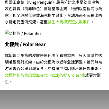
與國王企鵝（King Penguin）最易分辨之處是幼鳥毛色：
灰色寶寶（而非啡色）就是皇帝企鵝！牠們以南極海冰為
家，但全球暖化導致海冰提早融化，令幼鳥來不及長出防
水羽毛便墮海溺斃，甚至
發生大規模繁殖失敗事件
。
北極熊 / Polar Bear
你知道北極熊的皮膚是黑色嗎？看來雪白，只因厚厚的透
明毛髮反射光線。由於北極海冰近年急速消退，牠們無奈
游泳數百公里到處覓食，亦有研究指因棲息地日趨重叠，
北極熊和灰熊的混血後代"Pizzly"或"Grolar"熊
或更常誕
生。