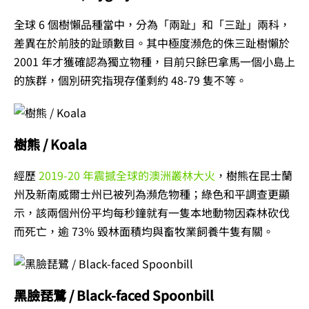
全球 6 個樹懶品種當中，分為「兩趾」和「三趾」兩科，
差異在於前肢的趾頭數目。其中極度瀕危的侏三趾樹懶於
2001 年才獲確認為獨立物種，目前只餘巴拿馬一個小島上
的族群，個別研究指現存僅剩約 48-79 隻不等。
樹熊 / Koala
經歷
2019-20 年震撼全球的澳洲叢林大火
，樹熊在昆士蘭
州及新南威爾士州已被列為瀕危物種；綠色和平調查更顯
示，該兩個州份平均每秒鐘就有一隻本地動物因森林砍伐
而死亡，逾 73% 毀林面積均與畜牧業飼養牛隻有關。
黑臉琵鷺 / Black-faced Spoonbill