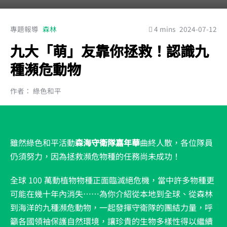
專題報導
森林
4 mins
2024-07-12
九大「萌」友靠你拯救！認識九
種瀕危動物
作者： 綠色和平
雖然綠色和平活動
森海守衛隊嘉年華
曲終人散，各位隊員
仍須努力，因為拯救瀕危物種的任務尚未成功！
全球 100 萬動植物物種正面臨滅絕危機，當中許多物種更
可能在幾十年內消失……為你介紹從本地到全球、從森林
到海洋的九種瀕危動物，一起發揮守衛隊的團結力量，呼
籲各國領袖保護自然環境，讓珍貴的生物多樣性得以繼續