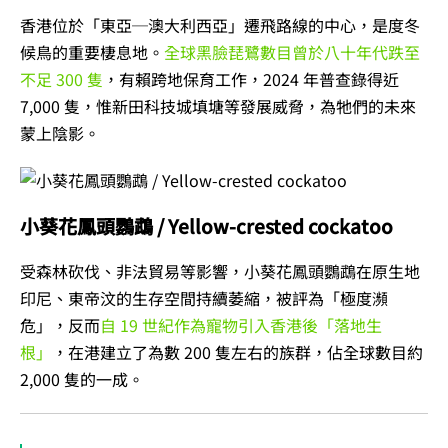
香港位於「東亞─澳大利西亞」遷飛路線的中心，是度冬
候鳥的重要棲息地。
全球黑臉琵鷺數目曾於八十年代跌至
不足 300 隻
，有賴跨地保育工作，2024 年普查錄得近
7,000 隻，惟新田科技城填塘等發展威脅，為牠們的未來
蒙上陰影。
小葵花鳳頭鸚鵡 / Yellow-crested cockatoo
受森林砍伐、非法貿易等影響，小葵花鳳頭鸚鵡在原生地
印尼、東帝汶的生存空間持續萎縮，被評為「極度瀕
危」，反而
自 19 世紀作為寵物引入香港後「落地生
根」
，在港建立了為數 200 隻左右的族群，佔全球數目約
2,000 隻的一成。