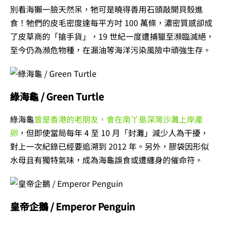
別看海獺一臉天然呆，牠可是曉得善用石頭敲開貝殼進
食！牠們的皮毛密度達每平方吋 100 萬條，濃密質感卻成
了皮草商的「搶手貨」，19 世紀一度遭捕獵至瀕臨滅絕，
至今仍為瀕危物種，在漏油等海洋污染風險中頑強生存。
綠海龜 / Green Turtle
綠海龜
曾是香港的老朋友，會在南丫島深灣沙灘上岸產
卵
，但即使當局每年 4 至 10 月「封灘」減少人為干擾，
對上一次紀錄已經要追溯到 2012 年。另外，膠袋因形似
水母且有獨特氣味，成為海龜誤食或遭纏身的催命符。
皇帝企鵝 / Emperor Penguin