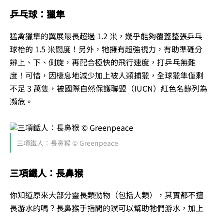
乒乓球：獵隼
猛禽獵隼的翼展最長超過 1.2 米，幾乎能夠覆蓋整張乒乓
球枱的 1.5 米闊度！另外，牠擁有超強視力，有助準確分
辨上、下、側旋，再配合極快的飛行速度，打乒乓無難
度！可惜，因棲息地減少加上被人類捕獵，全球獵隼僅剩
不足 3 萬隻，被國際自然保護聯盟（IUCN）紅色名錄列為
瀕危。
三項鐵人：長鼻猴 © Greenpeace
三項鐵人：長鼻猴
你知道原來大部分靈長類動物（包括人類），其實都不擅
長游水的嗎？長鼻猴手指間的蹼可以幫助牠們游水，加上