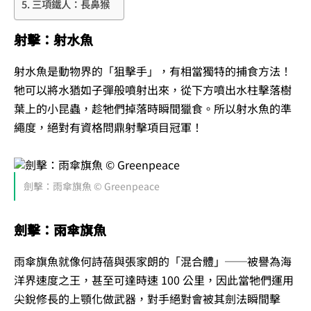
三項鐵人：長鼻猴
射擊：射水魚
射水魚是動物界的「狙擊手」，有相當獨特的捕食方法！
牠可以將水猶如子彈般噴射出來，從下方噴出水柱擊落樹
葉上的小昆蟲，趁牠們掉落時瞬間獵食。所以射水魚的準
繩度，絕對有資格問鼎射擊項目冠軍！
劍擊：雨傘旗魚 © Greenpeace
劍擊：雨傘旗魚
雨傘旗魚就像何詩蓓與張家朗的「混合體」──被譽為海
洋界速度之王，甚至可達時速 100 公里，因此當牠們運用
尖銳修長的上顎化做武器，對手絕對會被其劍法瞬間擊