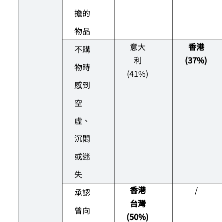
擔的
物品
意大
香港
不購
利
(37%)
物時
(41%)
感到
空
虛、
沉悶
或迷
失
香港
/
承認
台灣
曾向
(50%)