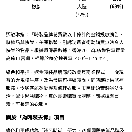
物慾
大陸
(63%)
(72%)
鄧敏琳指：「時裝品牌花費數以十億計的金錢投放廣告，
將物品與快樂、美麗聯繫，引誘消費者衝動購買無法令人
快樂的物品。根據環保署數據，香港2015年紡織物棄置量
高逾11萬噸，相等於每分鐘丟棄1400件T-shirt。」
綠色和平指，速食時裝品牌應該改變其商業模式－－從現
有的大規模生產，改為發展可持續時尚，同時應提供修補
服務，令顧客能夠愛護及修理衣服。市民開始實踐減法生
活，減少衝動購物，真的需要購買衣服時，應選擇有質
素，可長穿的衣服。
關於「為時裝去毒」項目
綠色和平成功為「綠色時尚」努力，79個國際紡織品牌及