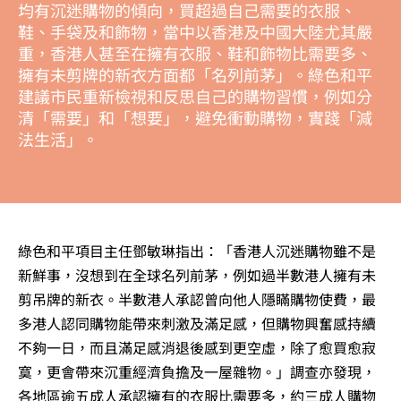
均有沉迷購物的傾向，買超過自己需要的衣服、
鞋、手袋及和飾物，當中以香港及中國大陸尤其嚴
重，香港人甚至在擁有衣服、鞋和飾物比需要多、
擁有未剪牌的新衣方面都「名列前茅」。綠色和平
建議市民重新檢視和反思自己的購物習慣，例如分
清「需要」和「想要」，避免衝動購物，實踐「減
法生活」。
綠色和平項目主任鄧敏琳指出：「香港人沉迷購物雖不是
新鮮事，沒想到在全球名列前茅，例如過半數港人擁有未
剪吊牌的新衣。半數港人承認曾向他人隱瞞購物使費，最
多港人認同購物能帶來刺激及滿足感，但購物興奮感持續
不夠一日，而且滿足感消退後感到更空虛，除了愈買愈寂
寞，更會帶來沉重經濟負擔及一屋雜物。」調查亦發現，
各地區逾五成人承認擁有的衣服比需要多，約三成人購物