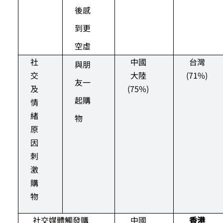
後感
到更
空虛
社
中國
台灣
與朋
交
大陸
(71%)
友一
及
(75%)
起購
情
緒
物
原
因
刺
激
購
物
社交媒體觸發購
中國
香港