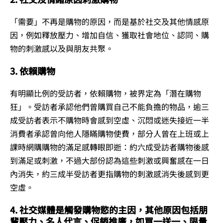
「需要」不再是購物的原因，而是基於社交及其他情感原
因，例如釋放壓力、增加自信、獲取社會地位、認同、購
物的刺激感以及與朋友共聚。
3. 依賴購物
有明顯比例的受訪者，依賴購物，被界定為「潛在購物
狂」。受訪者承認他們曾購買自己不能負擔的物品，逾三
成受訪者表示不購物時會感到空虛、沉悶或迷失接近一半
消費者承認曾向他人隱瞞購物使費，部分人曾在上班或上
課時網購購物的滿足感轉眼即逝：約六成受訪者購物後感
到滿足或刺激，不過大部份認為這些刺激或興奮感在一日
內消失，約三成半受訪者更指購物的刺激感消失後感到更
空虛。
4. 社交媒體是觸發購物慾的主因，其他原因包括朋
輩壓力、名人代言、促銷推廣，如買一送一、限量