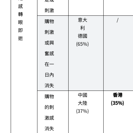
感
刺激
轉
意大
/
購物
眼
利
即
刺激
德國
逝
或興
(65%)
奮感
在一
日內
消失
中國
香港
購物
大陸
(35%)
的刺
(37%)
激感
消失