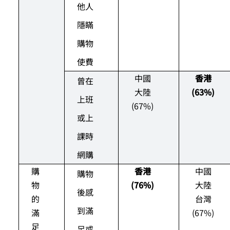
他人
隱瞞
購物
使費
中國
香港
曾在
大陸
(63%)
上班
(67%)
或上
課時
網購
購
香港
中國
購物
物
(76%)
大陸
後感
的
台灣
到滿
滿
(67%)
足
足或