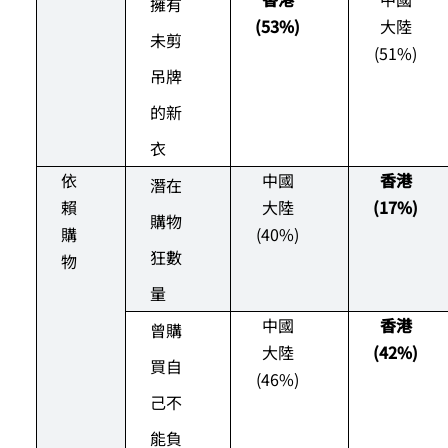
擁有
(53%)
大陸
未剪
(51%)
吊牌
的新
衣
依
中國
香港
潛在
賴
大陸
(17%)
購物
購
(40%)
狂數
物
量
中國
香港
曾購
大陸
(42%)
買自
(46%)
己不
能負