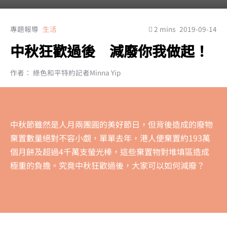
專題報導
生活
2 mins
2019-09-14
中秋狂歡過後 減廢你我做起！
作者： 綠色和平特約記者Minna Yip
中秋節雖然是人月兩團圓的美好節日，但背後造成的廢物
棄置數量絕對不容小覷，單單去年，港人便棄置約193萬
個月餅及超過4千萬支螢光棒，這些棄置物對堆填區造成
極重的負擔。究竟中秋狂歡過後，大家可以如何減廢？