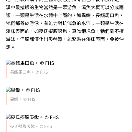
溪中最搶眼的生物當然是一眾游魚，溪魚大概可以分成兩
類，一類是生活在水體中上層的，如異鱲、長鰭馬口魚，
牠們都善於游泳，有能力對抗湍急的水流；一類是生活在
溪床表面的，如麥氏擬腹吸鰍、真吻鰕虎魚，牠們雖不擅
游泳，但腹部演化出吸盤器，能緊貼在溪床表面，免被沖
走。
長鰭馬口魚。 © FHS
異鱲。 © FHS
麥氏擬腹吸鰍。 © FHS