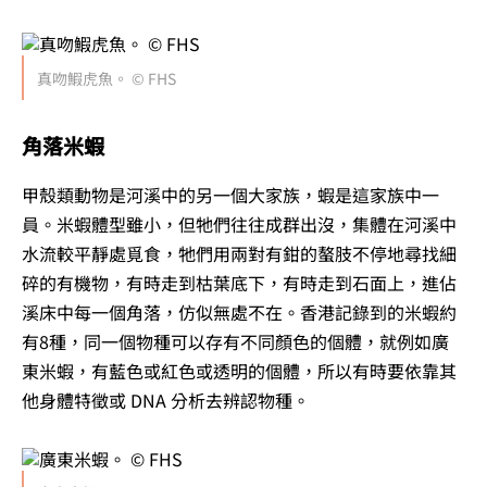
真吻鰕虎魚。 © FHS
角落米蝦
甲殼類動物是河溪中的另一個大家族，蝦是這家族中一
員。米蝦體型雖小，但牠們往往成群出沒，集體在河溪中
水流較平靜處覓食，牠們用兩對有鉗的螯肢不停地尋找細
碎的有機物，有時走到枯葉底下，有時走到石面上，進佔
溪床中每一個角落，仿似無處不在。香港記錄到的米蝦約
有8種，同一個物種可以存有不同顏色的個體，就例如廣
東米蝦，有藍色或紅色或透明的個體，所以有時要依靠其
他身體特徵或 DNA 分析去辨認物種。