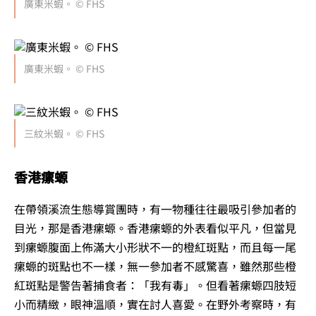
廣東米蝦。 © FHS
廣東米蝦。 © FHS
三紋米蝦。 © FHS
香港瘰螈
在帶領溪流生態導賞團時，有一物種往往最吸引參加者的
目光，那是香港瘰螈。香港瘰螈的外表看似平凡，但當見
到瘰螈腹面上佈滿大小形狀不一的橙紅斑點，而且每一尾
瘰螈的斑點也不一樣，無一參加者不感驚喜，雖然那些橙
紅斑點是警告著捕食者：「我有毒」。但看著瘰螈四肢短
小而精緻，眼神溫順，實在討人喜愛。在野外考察時，有