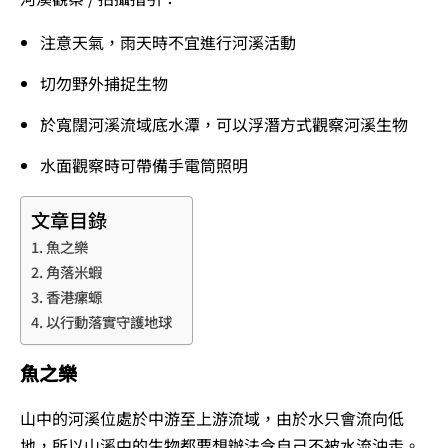
注意天氣，雨天時不宜進行河溪活動
切勿野外捕捉生物
於寬闊河溪流域底水潭，可以浮潛方式觀察河溪生物
水面觀察時可帶備手電筒照明
文章目錄
魚之樂
角落米蝦
香港瘰螈
以行動落實守護地球
魚之樂
山中的河溪位處於中游至上游流域，由於水只會流向低
地，所以山溪中的生物都要想辦法令自己不被水流沖走。