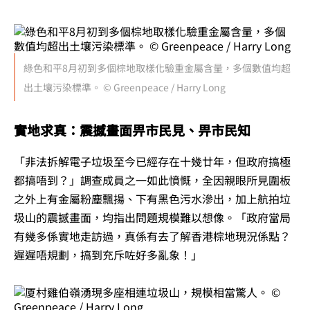
綠色和平8月初到多個棕地取樣化驗重金屬含量，多個數值均超
出土壤污染標準。 © Greenpeace / Harry Long
實地求真：震撼畫面畀市民見、畀市民知
「非法拆解電子垃圾至今已經存在十幾廿年，但政府搞極
都搞唔到？」調查成員之一如此憤慨，全因親眼所見圍板
之外上有金屬粉塵飄揚、下有黑色污水滲出，加上航拍垃
圾山的震撼畫面，均指出問題規模難以想像。「政府當局
有幾多係實地走訪過，真係有去了解香港棕地現況係點？
遲遲唔規劃，搞到充斥咗好多亂象！」