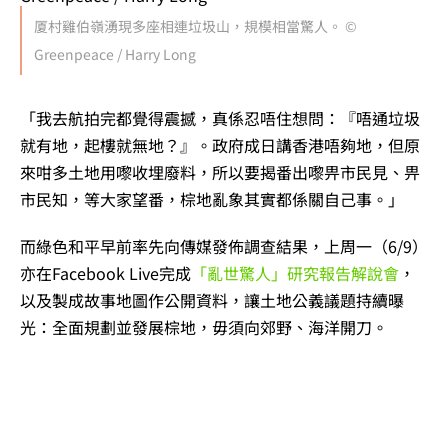
厦村雞伯嶺湧現多座相連垃圾山，規模相當驚人。 ©
Greenpeace / Harry Long
「我去航拍完都覺得震撼，真係忍唔住想問：『唔通垃圾
就有地，起樓就無地？』。政府成日講香港唔夠地，但原
來咁多土地用嚟收埋廢料，所以要揭番出嚟畀市民見、畀
市民知，等大家望番，棕地亂象其實都係關自己事。」
而綠色和平早前率先向傳媒發佈調查結果，上周一（6/9）
亦在Facebook Live完成
「亂世驚人」研究報告解說會
，
以及製成故事地圖作公開資料，讓土地公義議題持續曝
光：全面規劃並發展棕地，毋須向郊野、海洋開刀。