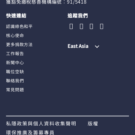
獲豁免繳稅慈善機構編號︰91/5418
快速連結
追蹤我們
認識綠色和平
核心使命
更多捐款方法
East Asia
工作報告
新聞中心
職位空缺
聯絡我們
常見問題
私隱政策與個人資料收集聲明
版權
環保推廣及籌募專員