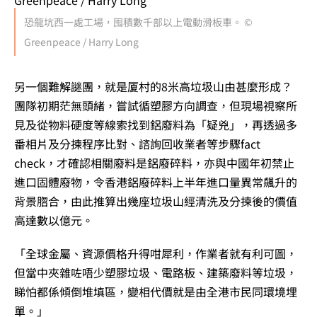
恐龍坑西一處工場，囤積數千部以上電動滑板車。 ©
Greenpeace / Harry Long
另一個難解謎團，就是厦村的8米高垃圾山由甚麼形成？
團隊初期茫無頭緒，嘗試循塑膠方向調查，但現場視察所
見及從物料硬度等線索找到鋁廢料為「疑兇」，再透過多
番相片及分揀程序比對、諮詢回收業者等步驟fact
check，才確認相關廢料是鋁廢碎料，亦與中國年初禁止
進口固體廢物，令香港鋁廢碎料上半年進口量異常飆升的
背景脗合，由此推算出幾座垃圾山經清洗及分揀後的價值
高達數以億元。
「全球金屬、資源價格升得咁犀利，作業者就有利可圖，
但當中夾雜咗唔少塑膠垃圾、電路板、建築廢料等垃圾，
睇怕都係傾倒堆填區，變相代價就是由全港市民同環境埋
單。」