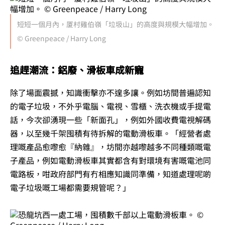
短短一個月內，厦村雞伯嶺「垃圾山」的高度與規模大幅增加。
© Greenpeace / Harry Long
追趕潮流：鋁廢、滑板車成新寵
除了場面震撼，知識衝擊亦不遑多讓。例如坊間普遍認知
的電子垃圾，不外乎電腦、電視、雪櫃、洗衣機或手提電
話，今次卻湧現一些「新面孔」，例如外國收費電視解碼
器，以至幾千架囤積有待拆解的電動滑板車。「經營者處
理嘅產品愈嚟愈『納雜』，坊間亦越嚟越多不同種類嘅電
子產品，例如電動滑板車其實都含有對環境有害嘅電池同
電路板，咁政府部門有冇相應知識同準備，知道處理呢啲
電子垃圾嘅工場都需要規管呢？」