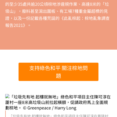
的至少35處共逾20公頃棕地涉違規作業、高達8米的「垃
圾山」，廢料甚至瀉出圍板、有工場7種重金屬超標的見
證，以及一份記載各種荒誕的《此亂棕起：棕地亂象調查
報告2021》。
支持綠色和平 關注棕地問
題
「垃圾先有地 起樓就無地」綠色和平項目主任陳可淳在鳳降村