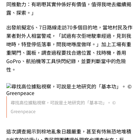
同推動力：有啲嘢其實仲係好有價值，值得我哋去繼續揭
露、探索。」
出發前擬定6、7日路線走訪70多個目的地，當地村民及作
業者對外人相當警戒，「試過有次佢哋駛車經過，見到我
哋時，特登停低落車，問我哋喺度做咩。」加上工場有重
重閘門、圍板，
調查過程要找合適位置、找時機，
善用
GoPro、航拍機等工具快閃紀錄，並要判斷當中的危險
性。
尋找高位據點視察，可說是土地研究的「基本功」。 ©
Greenpeace
這次調查揭示到棕地亂象日趨嚴重，甚至有恃無恐地堆積
8米高的垃圾山，靠民間團體場外觀察也調查出來；反