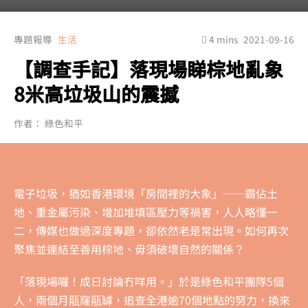
專題報導
生活
4 mins
2021-09-16
【調查手記】落現場睇棕地亂象
8米高垃圾山的震撼
作者： 綠色和平
電子垃圾，猶如香港環境「房間裡的大象」──霸佔土
地、重金屬污染、增加堆填區壓力等禍害，人人略懂一
二，傳媒也做過深度專題，卻依然老是常出現。如何再次
聚焦並連結至善用棕地、毋須破壞自然的關係？
「落現場囉！成日討論冇咩用。」於是綠色和平團隊5個
人，兩個月瓹窿瓹罅，追查全港逾70個地點的努力，換來