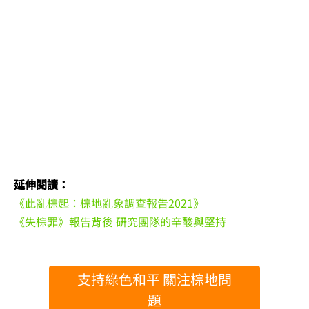
延伸閱讀：
《此亂棕起：棕地亂象調查報告2021》
《失棕罪》報告背後 研究團隊的辛酸與堅持
支持綠色和平 關注棕地問
題