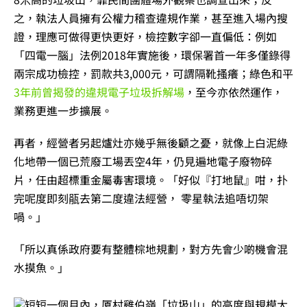
之，執法人員擁有公權力稽查違規作業，甚至進入場內搜
證，理應可做得更快更好，檢控數字卻一直偏低：例如
「四電一腦」法例2018年實施後，環保署首一年多僅錄得
兩宗成功檢控，罰款共3,000元，可謂隔靴搔癢；綠色和平
3年前曾揭發的違規電子垃圾拆解場
，至今亦依然運作，
業務更進一步擴展。
再者，經營者另起爐灶亦幾乎無後顧之憂，就像上白泥綠
化地帶一個已荒廢工場丟空4年，仍見遍地電子廢物碎
片，任由超標重金屬毒害環境。「好似『打地鼠』咁，扑
完呢度即刻瓹去第二度違法經營， 零星執法追唔切架
喎。」
「所以真係政府要有整體棕地規劃，對方先會少啲機會混
水摸魚。」