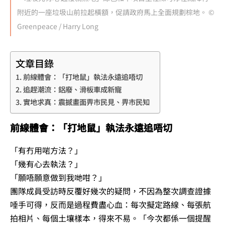
附近的一座垃圾山前拉起橫額，促請政府馬上全面規劃棕地。 ©
Greenpeace / Harry Long
文章目錄
前線體會：「打地鼠」執法永遠追唔切
追趕潮流：鋁廢、滑板車成新寵
實地求真：震撼畫面畀市民見、畀市民知
前線體會：「打地鼠」執法永遠追唔切
「有冇用啱方法？」
「幾有心去執法？」
「願唔願意做到我哋咁？」
團隊成員受訪時反覆好幾次的疑問，不因為整次調查證據
唾手可得，反而是過程費盡心血：每次擬定路線、每張航
拍相片、每個土壤樣本，得來不易。「今次都係一個提醒