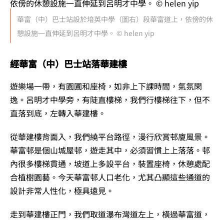
華富（中）巴士站設於培英中學（圖右）段華富道上，依傍的休
憩設施一直伸延到呂明才中學。 © helen yip
經華富（中）巴士站落華建樓
遊樂場一帶，有園圃和座椅，如非上下課時間，氣氛閑
逸。呂明才中學旁，有陡直樓梯，我們行樓梯往下，但不
直落到底，左轉入華建樓。
從華建樓背面入，我們繞平台路徑，漫行欣賞邨廈風景。
華富邨是個山城屋邨，遊走其中，必須習慣上上落落。邨
內很多樓梯貫通，坡道上多設平台，裝置座椅，休憩處配
合植樹園藝。今天華富邨人口老化，尤其凸顯這些通道的
設計非常人性化，極具遠見。
走到華建樓正門，我們取道瀑布灣道左上，橫過華富道，