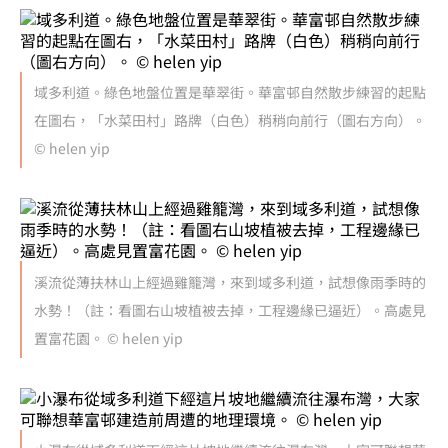
域多利道。綠色地盤位置是華翠街。華富邨自然散步練習的起點
在圖右，「水菜田村」路牌（白色）稍稍向前行（圖右方向）。
© helen yip
溪流從薄扶林山上經過雞籠灣，來到域多利道，試想像雨季時的
水勢！（註：看圖右山坡植被去掉，工程邊緣已逼近）。高處見
置富花園。 © helen yip