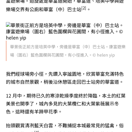
富遊樂場。迴旋處是華富道開始，華富道、培英中學與遊
[2]
樂場交界有公廁和華富（中）巴士站
。
華景街正前方是培英中學，旁邊是華富（中）巴士站。康富遊樂
場（圖右）藍色圍欄與花圃間，有小徑進入。© helen yip
我們經球場旁小徑，先鑽入寧謐園地，欣賞華富充滿特色
的城市自然景觀，稍後沿休憩區走回巴士站旁的華富道。
12 月中，期待已久的寒涼乾燥季度終於降臨，本土的紅葉
美景也開季了，城內多見的大葉欖仁和大葉紫薇展示冬
色，這時還有羊蹄甲花季。
抬頭觀賞清冽藍天白雲，不難捕捉本城最常見的猛禽，俗