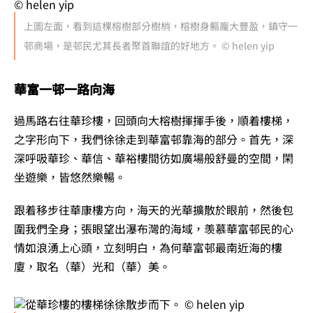
上圖左面，看到這棵榕樹部分樹梢，榕樹身軀龐大豐盈，鎮守一
邨商場，是邨民尤其長者聚首聯誼的好地方。 © helen yip
華富一邨一路向海
過馬路右往華珍樓，回頭向大榕樹揮揮手後，順着樓梯，
之字形向下，我們徐徐走到華富邨靠海的部分。首先，深
深呼吸華珍、華信、華裕樓間彷如廣場般舒曼的空間，閑
坐遊樂，皆悠然樂暢。
跟着移步往華康樓方向，海天的光華擴散於眼前，然後包
圍我們全身；張眼望出瀑布灣的海域，羡慕華富邨民的心
情如浪湧上心頭，立刻明白，為何華富邨最南近海的樓
廈，取名（華）光和（華）美。