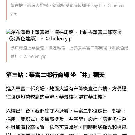
華建樓正面有大榕樹，彷彿與瀑布灣道揮手 say hi。 © helen
yip
瀑布灣道上華富道，橫過馬路，上斜去華富二邨商場（淡黃色建
築）。 © helen yip
第三站：華富二邨行商場 坐「井」觀天
進入華富二邨商場，地面大堂有升降機直往六樓，方便通
往位處地勢較高的華翠、華景樓，還有華生樓。
六樓出平台，我們往邨內逛看。華富二邨位處比一邨高，
採用「雙塔式」多層高樓及「井字型」設計，讓更多住戶
在雞籠灣較高位置，依然可賞海景，同時照顧採光和通風
[4]