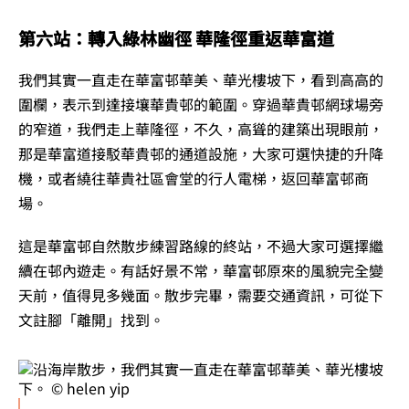
第六站：轉入綠林幽徑 華隆徑重返華富道
我們其實一直走在華富邨華美、華光樓坡下，看到高高的
圍欄，表示到達接壤華貴邨的範圍。穿過華貴邨網球場旁
的窄道，我們走上華隆徑，不久，高聳的建築出現眼前，
那是華富道接駁華貴邨的通道設施，大家可選快捷的升降
機，或者繞往華貴社區會堂的行人電梯，返回華富邨商
場。
這是華富邨自然散步練習路線的終站，不過大家可選擇繼
續在邨內遊走。有話好景不常，華富邨原來的風貌完全變
天前，值得見多幾面。散步完畢，需要交通資訊，可從下
文註腳「離開」找到。