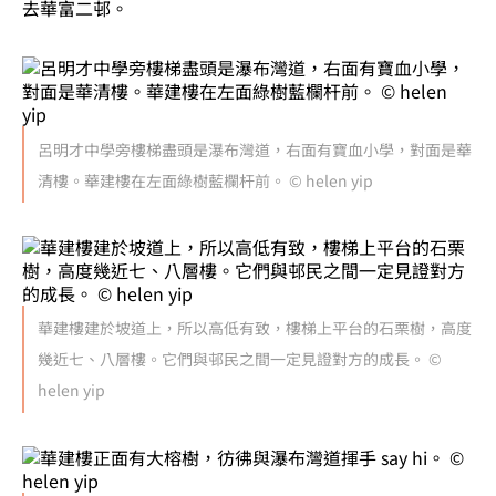
去華富二邨。
呂明才中學旁樓梯盡頭是瀑布灣道，右面有寶血小學，對面是華
清樓。華建樓在左面綠樹藍欄杆前。 © helen yip
華建樓建於坡道上，所以高低有致，樓梯上平台的石栗樹，高度
幾近七、八層樓。它們與邨民之間一定見證對方的成長。 ©
helen yip