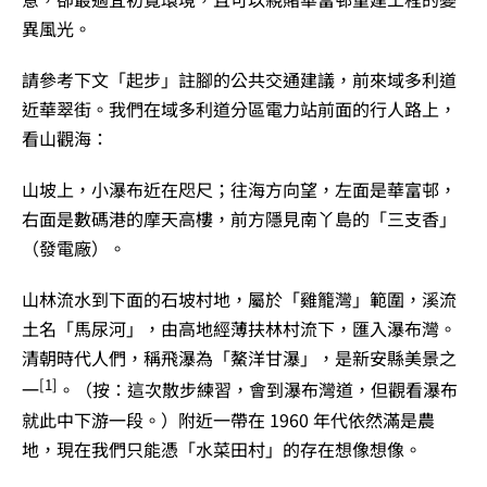
異風光。
請參考下文「起步」註腳的公共交通建議，前來域多利道
近華翠街。我們在域多利道分區電力站前面的行人路上，
看山觀海：
山坡上，小瀑布近在咫尺；往海方向望，左面是華富邨，
右面是數碼港的摩天高樓，前方隱見南丫島的「三支香」
（發電廠）。
山林流水到下面的石坡村地，屬於「雞籠灣」範圍，溪流
土名「馬尿河」，由高地經薄扶林村流下，匯入瀑布灣。
清朝時代人們，稱飛瀑為「鰲洋甘瀑」，是新安縣美景之
[1]
一
。（按：這次散步練習，會到瀑布灣道，但觀看瀑布
就此中下游一段。）附近一帶在 1960 年代依然滿是農
地，現在我們只能憑「水菜田村」的存在想像想像。