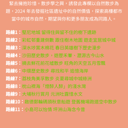
緊去擁抱珍惜。散步學之興，誘發此專欄以自然散步為
題，2024 年去發掘社區遺址中的自然價值，探索高樓都市
當中的城市自然，期望與你和更多朋友成為同路人。
路線1：
堅尼地城 留得住與留不住的樹下遺跡
路線2：
彩虹邨重建倒數 跟住樹木地圖 遊走宜居城中城
路線3：
深水埗賞木棉花 春日英雄樹下歷史漫步
路線4：
沙田歷史散步，遊歷禾輋、瀝源古今山水
路線5：
摘去鮮花前花墟散步 旺角的天空五月雪飄
路線6：
中環歷史散步 尋找和平 追憶海岸
路線7：
荔枝角美孚散步 炎夏尋城中城綠洲
路線8：
枕山襟海「燈醉人醉」的淺水灣
路線9：
大埔秋行賞月 元洲吐露惜水文
路線10：
啟德郵輪碼頭秋意船遊 登舊機場跑道空中散步
路線11：
小島可以怡情 坪洲山海念今昔