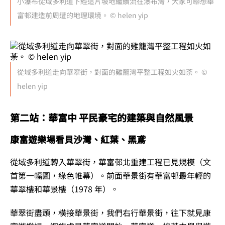
小瀑布從域多利道下經這片坡地繼續流往瀑布灣，大家可聯想華
富邨建造前周遭的地理環境。 © helen yip
從域多利道走向華翠街，對面的雞籠灣平整工程如火如荼。 ©
helen yip
第二站：華富中 平民豪宅的建築與自然風景
康富遊樂場看貝沙灣、紅葉、黑鳶
從域多利道轉入華翠街，華富邨北重建工程已見規模（文
首第一幅圖，綠色帷幕）。前面華景街有華富邨最年輕的
華翠樓和華景樓（1978 年）。
華翠街盡頭，橫接華景街，我們右行華景街，往下就見康