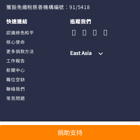
獲豁免繳稅慈善機構編號︰91/5418
快速連結
追蹤我們
認識綠色和平
核心使命
更多捐款方法
East Asia
工作報告
新聞中心
職位空缺
聯絡我們
常見問題
分享
捐助支持
私隱政策與個人資料收集聲明
版權