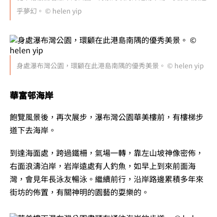
乎夢幻。 © helen yip
身處瀑布灣公園，環顧在此港島南隅的優秀美景。 © helen yip
華富邨海岸
飽覽風景後，再次展步，瀑布灣公園華美樓前，有樓梯步
道下去海岸。
到達海面處，跨過鐵柵，氣場一轉，靠左山坡神像密佈，
右面浪濤泊岸，岩岸遠處有人釣魚，如早上到來前面海
灣，會見年長泳友暢泳。繼續前行，沿岸路邊累積多年來
街坊的佈置，有關神明的園藝的耍樂的。