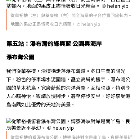
從華裕樓（左）與華康樓（右）間全海景的平台位置回望邨內。
地面的果皮正盡情吸收日光精華。 © helen yip
第五站：瀑布灣的綠與藍 公園與海岸
瀑布灣公園
我們從華裕樓，沿樓梯走落瀑布灣道。冬日午間的陽光
下，粉色的停車場水泥圍牆，矗立高聳的樓宇，瀑布灣公
園的草木花鳥，寬廣蔚藍的海洋蒼空，互相映照，特別令
人心曠神怡。敬請放慢腳步，甚至停步安坐，好好享受港
島南隅如此優秀的天地海美景。
從華裕樓俯看瀑布灣公園，博寮海峽對岸是南丫島，良辰美景近