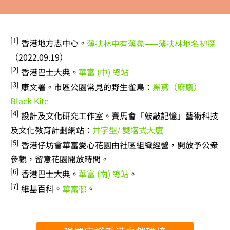
[1]
香港地方志中心。
薄扶林中有薄鳧——薄扶林地名初探
（2022.09.19）
[2]
香港巴士大典。
華富 (中) 總站
[3]
康文署。市區公園常見的野生雀鳥：
黑鳶（麻鷹）
Black Kite
[4]
設計及文化研究工作室。賽馬會「敲敲記憶」藝術科技
及文化教育計劃網站：
井字型/ 雙塔式大廈
[5]
香港仔坊會華富愛心花園由社區組織經營，開放予公衆
參觀，留意花園開放時間。
[6]
香港巴士大典。
華富 (南) 總站
。
[7]
維基百科。
華富邨
。