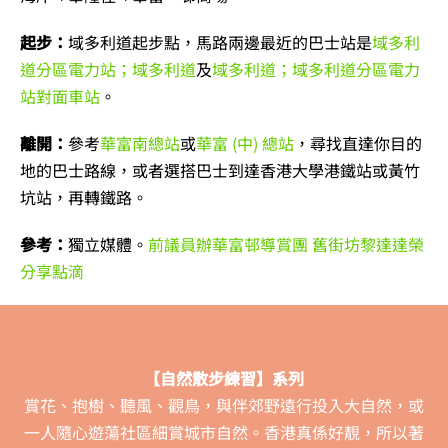
起步：
域多利道起步點，馬路兩邊最近的巴士站是
域多利
道分區電力站；域多利道
及
域多利道；域多利道分區電力
站對面車站
。
離開：
參考
華富南總站
或
華富 (中) 總站
，尋找直達你目的
地的巴士路線，或者選搭巴士到達香港大學港鐵站或黃竹
坑站，再轉鐵路。
參考：
獨立媒體。
前議員辦華富邨導賞團 舊街坊黎達達榮
分享點滴
【自然散步練習】系列
賞花、抱樹、聽風、觀鳥，與伴郊野遠行投入大自然，或
一人隨心遊蕩社區細賞城市自然。香港真係好靚，所以著