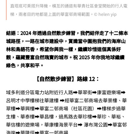
直塔底可乘搭升降機，橫亙的通道有華貴社區會堂開始的行人電
梯，兩者目的地都是上面的華富邨商場範圍。© helen yip
結語：2024 年透過自然散步練習，我們結伴走了十二條本
城路徑，一路在城市建設中，賞識當中圍抱我們的海岸山
林和鳥語花香，希望你與我一樣，繼續珍惜這個真係好
靚，蘊藏豐富自然瑰寶的城市。祝 2025 年你我地球繼續
綠色，共享和平。
【自然散步練習】路線 12：
域多利道分區電力站附近行人路➡️華翠街➡️康富遊樂場➡️
呂明才中學樓梯往華建樓 ➡️經華富二邨商場去華景樓、華
翠樓➡️華興樓➡️華富二邨商場（社區花園）➡️樓梯步過華
生樓、華泰樓➡️華昌樓，過馬路去華珍樓➡️華珍、華裕、
華信樓的遊樂場，華康樓海景平台➡️ 瀑布灣公園➡️華富邨
海岸➡️華隆徑➡️華富一邨商場