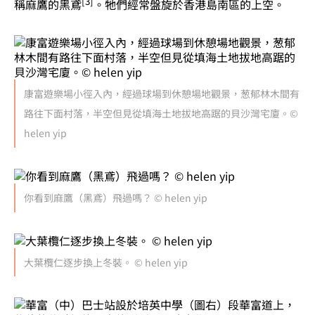
[3]
稱麻鷹的黑鳶
。牠們經常盤旋於香港島南區的上空。
康富遊樂場小徑入內，經過球場到休憩場地觀景，葱郁林木間有
路往下面村落，半空但見從填海土地拔地高踞的貝沙灣宅廈。©
helen yip
你看到麻鷹（黑鳶）飛過嗎？ © helen yip
大葉欖仁逐步換上冬裝。 © helen yip