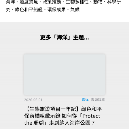
海洋
、
過度捕魚
、
政策推動
、
生物多樣性
、
動物
、
科學研
究
、
綠色和平船艦
、
環保成果
、
氣候
更多「海洋」主題...
2026-06-01
海洋
專題報導
【生態旅遊項目一年記】綠色和平
保育橋咀啟示錄 如何從「Protect
the 珊瑚」走到納入海岸公園？