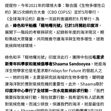
提提你，今年2021年的環境大事：聯合國《生物多樣性公
約》第15次締約方大會（CBD COP15）定於5月舉行，
《全球海洋公約》最後一次談判會議將於8 月舉行。為
此，
綠色和平船艦「極地曙光號」已於3月開赴印度洋
，
展開下一階段的考察與研究，記錄新年度的海洋現況。期
盼集結大眾聲量，共同推進守護海洋與生物多樣性，拯救
氣候與地球環境。
綠色和平「極地曙光號」印度洋此行，團隊中包括
毛里求
斯青年科學家和氣候倡導者Shaama Sandooyea
，她是海
洋生物學家也是毛里求斯Fridays for Future 的發起人之
一。她的任務，主要是研究該海域的生物多樣性，闡明健
康海洋對於應對氣候危機的重要性。此外，Shaama剛於
印度洋中心舉行了全球第一次水底氣候訴求行動
：「我們
需要採取氣候行動，現在就要行動。我希望所有人認真應
對氣候危機，而減少排放，保護我們的海洋，就是最佳的
方法。」Shaama說明自己的訴求，以行動響應3月19日