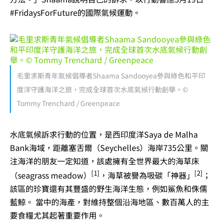
#FridaysForFuture的國際氣候運動。
毛里求斯青年氣候倡導者Shaama Sandooyea參與綠色和平印
度洋守護海洋之旅，完成全球首次水底氣候行動創舉。©
Tommy Trenchard / Greenpeace
水底氣候訴求行動的位置，是西印度洋Saya de Malha
Bank海域，距離塞舌爾（Seychelles）海岸735公里。關
注海洋的朋友一定知道，該處擁有全世界最大的海草床
[1]
[2]
（seagrass meadow）
，海草被譽為吸碳「神器」
；
該區的珍寶還有其豐盛的野生海洋生態，例如鯊魚和侏儒
藍鯨。 當中的海產，對維持整個沿海地區、數百萬人的主
要食糧尤其起著重要作用。