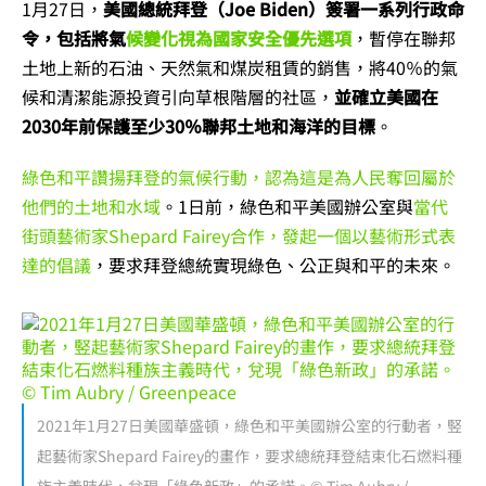
1月27日，
美國總統拜登（Joe Biden）簽署一系列行政命
令，包括將氣
候變化視為國家安全優先選項
，暫停在聯邦
土地上新的石油、天然氣和煤炭租賃的銷售，將40％的氣
候和清潔能源投資引向草根階層的社區，
並確立美國在
2030年前保護至少30％聯邦土地和海洋的目標
。
綠色和平讚揚拜登的氣候行動，認為這是為人民奪回屬於
他們的土地和水域
。1日前，綠色和平美國辦公室與
當代
街頭藝術家Shepard Fairey合作，發起一個以藝術形式表
達的倡議
，要求拜登總統實現綠色、公正與和平的未來。
2021年1月27日美國華盛頓，綠色和平美國辦公室的行動者，竪
起藝術家Shepard Fairey的畫作，要求總統拜登結束化石燃料種