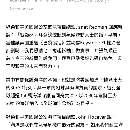
族主義時代，兌現「綠色新政」的承諾。© Tim Aubry /
Greenpeace
綠色和平美國辦公室氣候項目總監Janet Redman 回應時
說：「很顯然，拜登總統聽到氣候運動人士的話。早前，
當他讓美國重返《巴黎協定》並喝停Keystone XL輸油管
計劃時，我們懇請他『捲起衫袖』做實事，伸張氣候正
義。今天的新聞告訴我們，拜登已準備好為邁向綠色、公
正與和平的未來而努力。」
當中有關保護海洋的承諾，也就是將美國加進了越見壯大
的30x30行列，與一眾向地球與海洋負責的國家，還有全
球超過350萬海洋守護者同舟共濟，以2030年前將至少
30%的海洋納入《全球海洋公約》為目標。
綠色和平美國辦公室海洋項目總監John Hocevar 說：
「海洋是我們在氣候危機中最好的盟友。 如果我們建立海