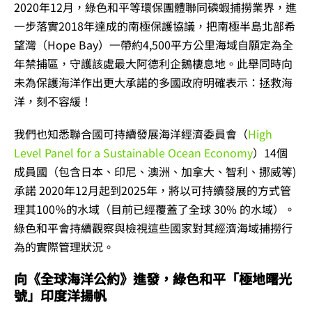
2020年12月，綠色和平等環保團體聯同磷蝦捕撈業界，進
一步落實2018年達成的南極保護協議，把南極半島北部希
望灣（Hope Bay）一帶約4,500平方公里海域自願定為全
年禁捕區，守護該處最大阿德利企鵝棲息地。此舉同時向
未為保護海洋作出更大承諾的多國政府明確表示：拯救海
洋，刻不容緩！
我們也知悉聯合國可持續發展海洋經濟委員會（
High
Level Panel for a Sustainable Ocean Economy
）14個
成員國（包含日本、印尼、澳洲、加拿大、智利、挪威等)
承諾 2020年12月起到2025年，將以可持續發展的方式管
理其100％的水域（目前已經覆蓋了全球 30% 的水域）。
綠色和平會持續觀察與檢視這些國家對其經濟海域捕撈行
為的實際管理狀況。
向《全球海洋公約》進發，綠色和平「極地曙光
號」印度洋揚帆