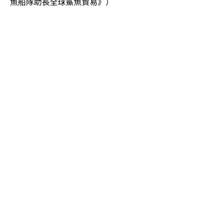
魚船隊助長全球鯊魚貿易》）