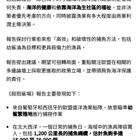
何失責，
海洋的健康
和
依靠海洋為生社區的福祉
，並非決
策者優先考慮的方向，同時披露漁業有多大程度由商業利
潤主導決策。
報告探討行業愈來愈「高效」和破壞性的捕魚方法，包括
幼鯊淪為目標和更具殺傷力的漁具。
報告提出建議，期望可扭轉局面，重點關注歐盟在相關的
多邊論壇上採取更進取的政策立場，並帶頭肩負海洋保護
的責任。​​​
《殺戮鯊場》報告主要發現如下：
來自葡萄牙和西班牙的歐盟遠洋漁業船隊，故意瞄準
幼
鯊繁殖地
進行捕撈作業
在北大西洋，一個日常的捕魚日，海域中的漁具陣容驚
人，包括
1,200 公里長的捕魚繩纜，估計魚鉤多達
15,000 至 28,000 個