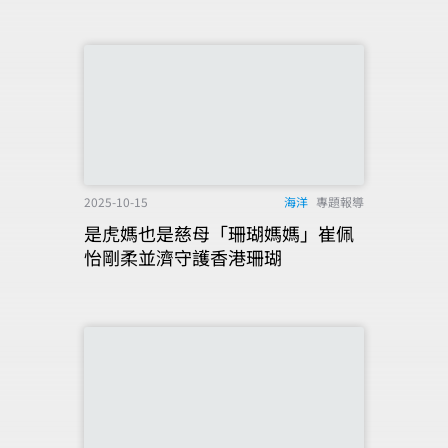
2025-10-15
海洋
專題報導
是虎媽也是慈母「珊瑚媽媽」崔佩
怡剛柔並濟守護香港珊瑚