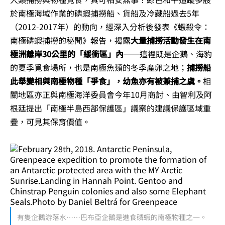
於南極海域作業的磷蝦捕撈船、貨船及冷藏船過去5年
（2012-2017年）的動向，經深入分析後發表《蝦殺令：
南極磷蝦捕撈的秘聞》報告，揭露
大量捕撈活動發生在南
極洲離岸30公里的「緩衝區」內
──這裡既是企鵝、海豹
的夏季覓食場所，也是南極魚類的冬季產卵之地；
捕撈船
此舉變相與南極物種「爭食」，幼魚亦有被兼捕之虞。
相
關地區亦正與南極海洋委員會今年10月商討、由智利及阿
根廷提出「南極半島西部保護區」議案的建議保護區域重
疊，可見其保育價值。
有隻企鵝游落水……巴布亞企鵝是進食磷蝦的南極物種之一。