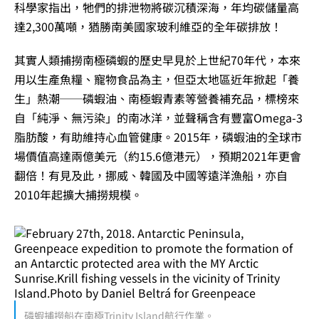
科學家指出，牠們的排泄物將碳沉積深海，年均碳儲量高
達2,300萬噸，猶勝南美國家玻利維亞的全年碳排放！
其實人類捕撈南極磷蝦的歷史早見於上世紀70年代，本來
用以生產魚糧、寵物食品為主，但亞太地區近年掀起「養
生」熱潮──磷蝦油、南極蝦青素等營養補充品，標榜來
自「純淨、無污染」的南冰洋，並聲稱含有豐富Omega-3
脂肪酸，有助維持心血管健康。2015年，磷蝦油的全球市
場價值高達兩億美元（約15.6億港元），預期2021年更會
翻倍！有見及此，挪威、韓國及中國等遠洋漁船，亦自
2010年起擴大捕撈規模。
磷蝦捕撈船在南極Trinity Island航行作業。