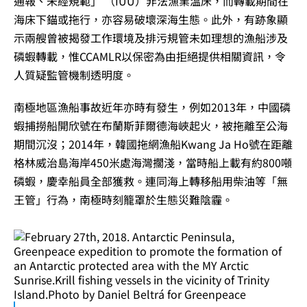
通報、未經規範」 （IUU）非法漁業溫床，而轉載期間在
海床下錨或拖行，亦容易破壞深海生態。此外，有跡象顯
示兩艘曾被揭發工作環境及排污規管未如理想的漁船涉及
磷蝦轉載，惟CCAMLR以保密為由拒絕提供相關資訊，令
人質疑監管機制透明度。
南極地區漁船事故近年亦時有發生，例如2013年，中國磷
蝦捕撈船開欣號在布蘭斯菲爾德海峽起火，被拖離至公海
期間沉沒；2014年，韓國拖網漁船Kwang Ja Ho號在距離
格林威治島海岸450米處海灣擱淺，當時船上載有約800噸
磷蝦，慶幸船員全部獲救。連同海上轉移船用柴油等「無
王管」行為，南極時刻籠罩於生態災難陰霾。