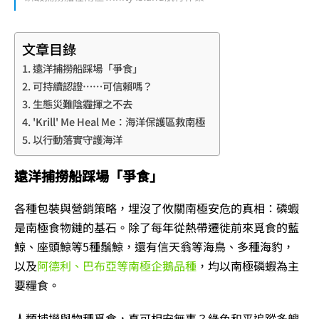
文章目錄
遠洋捕撈船踩場「爭食」
可持續認證……可信賴嗎？
生態災難陰霾揮之不去
'Krill' Me Heal Me：海洋保護區救南極
以行動落實守護海洋
遠洋捕撈船踩場「爭食」
各種包裝與營銷策略，埋沒了攸關南極安危的真相：磷蝦
是南極食物鏈的基石。除了每年從熱帶遷徙前來覓食的藍
鯨、座頭鯨等5種鬚鯨，還有信天翁等海鳥、多種海豹，
以及
阿德利、巴布亞等南極企鵝品種
，均以南極磷蝦為主
要糧食。
人類捕撈與物種覓食，真可相安無事？綠色和平追蹤多艘