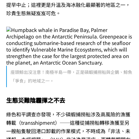
提早中止；這裡更是升溫及海冰融化最顯著的地區之一，
珍貴生態無疑岌岌可危。
座頭鯨出沒注意！南極半島一帶，正是磷蝦捕撈船與企鵝、鯨魚
「爭食」的地域之一。
生態災難陰霾揮之不去
綠色和平調查亦發現，不少磷蝦捕撈船涉及高風險的漁獲
轉載（transshipment）──這種從捕撈船轉移漁獲至另
一艘船隻駛回港口卸載的作業模式，不時成為「非法、未