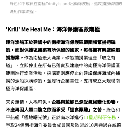
綠色和平成員在南極Trinity Island出動橡皮艇，追蹤捕撈磷蝦的
漁船作業流程。
'Krill' Me Heal Me：海洋保護區救南極
遠洋漁船正於建議中的南極海洋保護區範圍頻繁捕撈磷
蝦，而對保護區議案有所保留的國家，每每擁有興盛磷蝦
捕撈業。
作為南極最大漁業，磷蝦捕撈業理應「取之有
道」，立即停止在所有已落實及建議中的南極海洋保護區
範圍進行漁業活動，採購商則應停止向建議保護海域內捕
撈的漁船採購磷蝦，並履行企業責任，支持成立大規模南
極海洋保護區。
天災無情，人禍可免。
企鵝與藍鯨已深受氣候變化影響，
不應再因人類口腹之欲而承受「搵食艱難」之苦
。綠色和
平船艦「極地曙光號」正於南冰洋進行
11星期科研任務
，
爭取24個南極海洋委員會成員國及歐盟於10月通過在威德