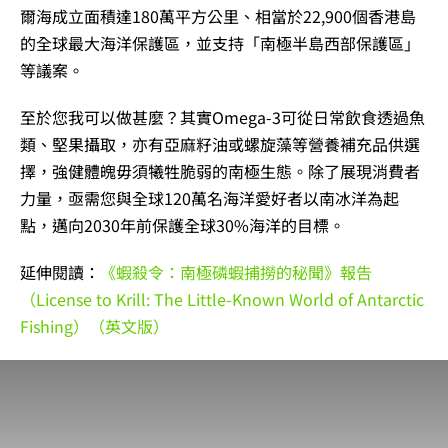
爾海成立面積達180萬平方公里、相當於22,900個香港島
的全球最大海洋保護區，並支持「南極半島西部保護區」
等議案。
至於您我可以做甚麼？其實Omega-3可從日常飲食透過魚
類、堅果攝取，亦有亞麻籽油或螺旋藻等營養補充品供選
擇，強健體魄毋須犧牲脆弱的南極生態。除了展現消費者
力量，亟需您與全球120萬名海洋愛好者以南冰洋為起
點，邁向2030年前保護全球30%海洋的目標。
延伸閱讀：
《蝦殺令：南極磷蝦捕撈的秘聞》報告
（License to Krill: The Little-Known World of Antarctic
Fishing）（英文版）