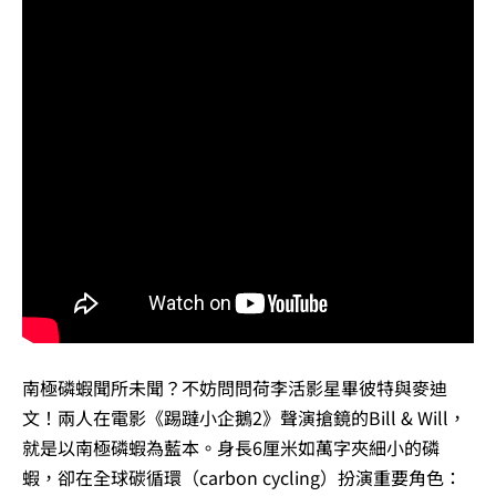
南極磷蝦聞所未聞？不妨問問荷李活影星畢彼特與麥迪
文！兩人在電影《踢躂小企鵝2》聲演搶鏡的Bill & Will，
就是以南極磷蝦為藍本。身長6厘米如萬字夾細小的磷
蝦，卻在全球碳循環（carbon cycling）扮演重要角色：