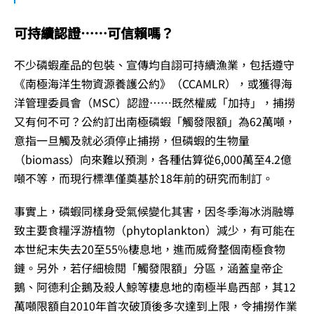
可持續認證……可信賴嗎？
不少磷蝦產品的包裝、宣傳均自詡可持續漁業，包括遵守
《南極海洋生物資源養護公約》（CCAMLR），或獲得海
洋管理委員會（MSC）認證……既然權威「加持」，捕撈
又有何不可？公約訂出南極磷蝦「觸發限額」為62萬噸，
意指一旦觸及就必須停止捕撈，但磷蝦的生物量
（biomass）向來難以預測，各種估算從6,000萬至4.2億
噸不等，而現行標準僅奠基於18年前的研究而制訂。
事實上，磷蝦同樣身受氣候變化其害，因冬季海冰消融導
致主要食糧浮游植物（phytoplankton）減少，有可能在
本世紀末失去20至55%棲息地，進而威脅整個南極食物
鏈。另外，若仔細檢閱「觸發限額」分區，涵蓋皇帝企
鵝、阿德利企鵝及殺人鯨等棲息地的南極半島西部，其12
萬噸限額自2010年首次破頂後多次達到上限，令捕撈作業