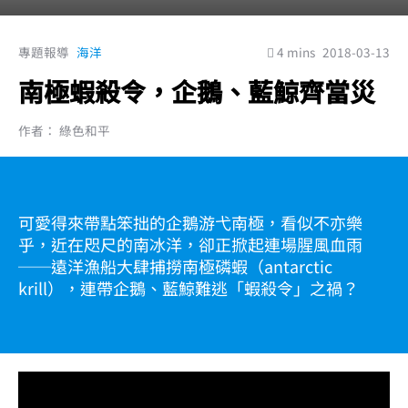
專題報導
海洋
4 mins
2018-03-13
南極蝦殺令，企鵝、藍鯨齊當災
作者： 綠色和平
可愛得來帶點笨拙的企鵝游弋南極，看似不亦樂
乎，近在咫尺的南冰洋，卻正掀起連場腥風血雨
──遠洋漁船大肆捕撈南極磷蝦（antarctic
krill），連帶企鵝、藍鯨難逃「蝦殺令」之禍？