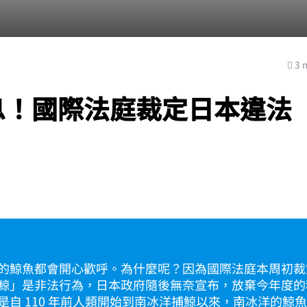
3 
息！國際法庭裁定日本違法
」
的鯨魚都會開心歡呼。為什麼呢？因為國際法庭本周初裁
鯨」是非法行為，日本政府隨後無奈宣布，放棄今年度的
是自 110 年前人類開始到南冰洋捕鯨以來，南冰洋的鯨