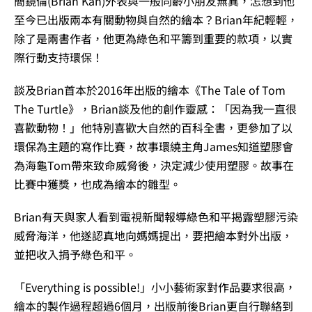
簡鏡倫(Brian Kan)外表與一般同齡小朋友無異，怎想到他
至今已出版兩本有關動物與自然的繪本？Brian年紀輕輕，
除了是兩書作者，他更為綠色和平籌到重要的款項，以實
際行動支持環保！
談及Brian首本於2016年出版的繪本《The Tale of Tom
The Turtle》，Brian談及他的創作靈感：「因為我一直很
喜歡動物！」他特別喜歡大自然的百科全書，更參加了以
環保為主題的寫作比賽，故事環繞主角James知道塑膠會
為海龜Tom帶來致命威脅後，決定減少使用塑膠。故事在
比賽中獲獎，也成為繪本的雛型。
Brian有天與家人看到電視新聞報導綠色和平揭露塑膠污染
威脅海洋，他遂認真地向媽媽提出，要把繪本對外出版，
並把收入捐予綠色和平。
「Everything is possible!」小小藝術家對作品要求很高，
繪本的製作過程超過6個月，出版前後Brian更自行聯絡到