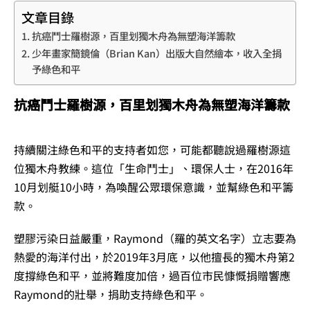
文章目錄
抗癌鬥士羅樹源，百里划獨木舟為無塑海洋籌款
少年畫家簡鏡倫（Brian Kan）出版大自然繪本，收入全捐
予綠色和平
抗癌鬥士羅樹源，百里划獨木舟為無塑海洋籌款
持續關注綠色和平的支持者如您，可能都聽說過羅樹源這
位獨木舟教練。這位「生命鬥士」、環保人士，在2016年
10月划艇10小時，為喚醒公眾環保意識，並幫綠色和平籌
款。
塑膠污染日益嚴重，Raymond（羅的英文名字）立志要為
熱愛的海洋付出，於2019年3月底，以他擅長的獨木舟第2
度撐綠色和平，並將難度加倍，過百位市民慷慨捐贈響應
Raymond的壯舉，捐助支持綠色和平。