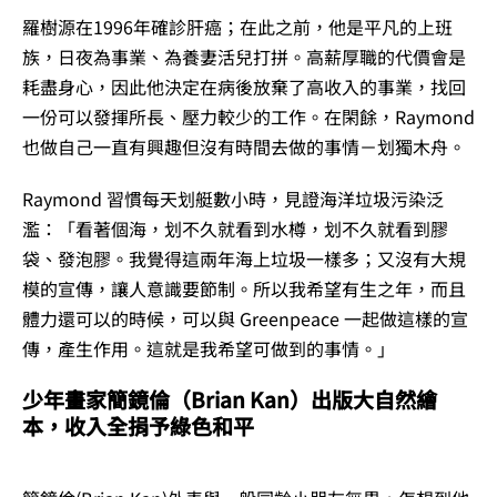
羅樹源在1996年確診肝癌；在此之前，他是平凡的上班
族，日夜為事業、為養妻活兒打拼。高薪厚職的代價會是
耗盡身心，因此他決定在病後放棄了高收入的事業，找回
一份可以發揮所長、壓力較少的工作。在閑餘，Raymond
也做自己一直有興趣但沒有時間去做的事情－划獨木舟。
Raymond 習慣每天划艇數小時，見證海洋垃圾污染泛
濫：「看著個海，划不久就看到水樽，划不久就看到膠
袋、發泡膠。我覺得這兩年海上垃圾一樣多；又沒有大規
模的宣傳，讓人意識要節制。所以我希望有生之年，而且
體力還可以的時候，可以與 Greenpeace 一起做這樣的宣
傳，產生作用。這就是我希望可做到的事情。」
少年畫家簡鏡倫（Brian Kan）出版大自然繪
本，收入全捐予綠色和平