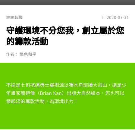
專題報導
2020-07-31
守護環境不分您我，創立屬於您
的籌款活動
作者： 綠色和平
不論是七旬抗癌勇士羅樹源以獨木舟環繞大嶼山，還是少
年畫家簡鏡倫（Brian Kan）出版大自然繪本，您也可以
發起您的籌款活動，為環境出力！