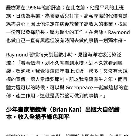
羅樹源在1996年確診肝癌；在此之前，他是平凡的上班
族，日夜為事業、為養妻活兒打拼。高薪厚職的代價會是
耗盡身心，因此他決定在病後放棄了高收入的事業，找回
一份可以發揮所長、壓力較少的工作。在閑餘，Raymond
也做自己一直有興趣但沒有時間去做的事情－划獨木舟。
Raymond 習慣每天划艇數小時，見證海洋垃圾污染泛
濫：「看著個海，划不久就看到水樽，划不久就看到膠
袋、發泡膠。我覺得這兩年海上垃圾一樣多；又沒有大規
模的宣傳，讓人意識要節制。所以我希望有生之年，而且
體力還可以的時候，可以與 Greenpeace 一起做這樣的宣
傳，產生作用。這就是我希望可做到的事情。」
少年畫家簡鏡倫（Brian Kan）出版大自然繪
本，收入全捐予綠色和平