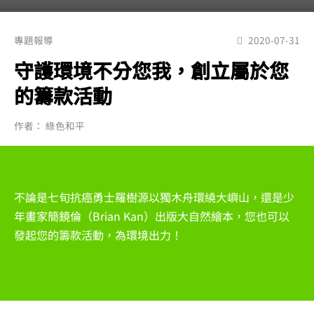
專題報導
2020-07-31
守護環境不分您我，創立屬於您
的籌款活動
作者： 綠色和平
不論是七旬抗癌勇士羅樹源以獨木舟環繞大嶼山，還是少
年畫家簡鏡倫（Brian Kan）出版大自然繪本，您也可以
發起您的籌款活動，為環境出力！