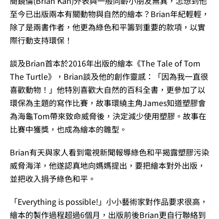
簡鏡倫(Brian Kan)外表與一般同齡小朋友無異，怎想到他
至今已出版兩本有關動物與自然的繪本？Brian年紀輕輕，
除了是兩書作者，他更為綠色和平籌到重要的款項，以實
際行動支持環保！
談及Brian首本於2016年出版的繪本《The Tale of Tom
The Turtle》，Brian談及他的創作靈感：「因為我一直很
喜歡動物！」他特別喜歡大自然的百科全書，更參加了以
環保為主題的寫作比賽，故事環繞主角James知道塑膠會
為海龜Tom帶來致命威脅後，決定減少使用塑膠。故事在
比賽中獲獎，也成為繪本的雛型。
Brian有天與家人看到電視新聞報導綠色和平揭露塑膠污染
威脅海洋，他遂認真地向媽媽提出，要把繪本對外出版，
並把收入捐予綠色和平。
「Everything is possible!」小小藝術家對作品要求很高，
繪本的製作過程超過6個月，出版前後Brian更自行聯絡到