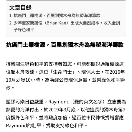
文章目錄
抗癌鬥士羅樹源，百里划獨木舟為無塑海洋籌款
少年畫家簡鏡倫（Brian Kan）出版大自然繪本，收入全捐
予綠色和平
抗癌鬥士羅樹源，百里划獨木舟為無塑海洋籌款
持續關注綠色和平的支持者如您，可能都聽說過羅樹源這
位獨木舟教練。這位「生命鬥士」、環保人士，在2016年
10月划艇10小時，為喚醒公眾環保意識，並幫綠色和平籌
款。
塑膠污染日益嚴重，Raymond（羅的英文名字）立志要為
熱愛的海洋付出，於2019年3月底，以他擅長的獨木舟第2
度撐綠色和平，並將難度加倍，過百位市民慷慨捐贈響應
Raymond的壯舉，捐助支持綠色和平。