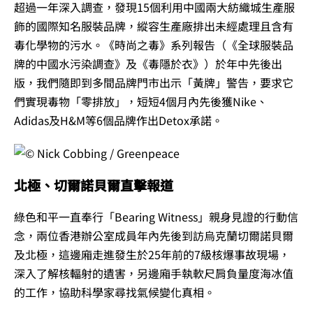
超過一年深入調查，發現15個利用中國兩大紡織城生產服
飾的國際知名服裝品牌，縱容生產廠排出未經處理且含有
毒化學物的污水。《時尚之毒》系列報告（《全球服裝品
牌的中國水污染調查》及《毒隱於衣》）於年中先後出
版，我們隨即到多間品牌門市出示「黃牌」警告，要求它
們實現毒物「零排放」，短短4個月內先後獲Nike、
Adidas及H&M等6個品牌作出Detox承諾。
北極、切爾諾貝爾直擊報道
綠色和平一直奉行「Bearing Witness」親身見證的行動信
念，兩位香港辦公室成員年內先後到訪烏克蘭切爾諾貝爾
及北極，這邊廂走進發生於25年前的7級核爆事故現場，
深入了解核輻射的遺害，另邊廂手執軟尺肩負量度海冰值
的工作，協助科學家尋找氣候變化真相。