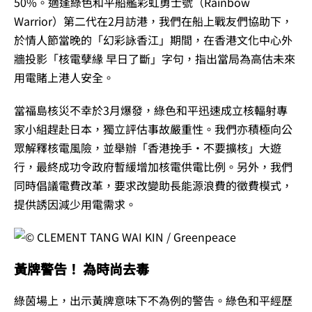
50%。適逢綠色和平船艦彩虹勇士號（Rainbow
Warrior）第二代在2月訪港，我們在船上戰友們協助下，
於情人節當晚的「幻彩詠香江」期間，在香港文化中心外
牆投影「核電孽緣 早日了斷」字句，指出當局為高估未來
用電賭上港人安全。
當福島核災不幸於3月爆發，綠色和平迅速成立核輻射專
家小組趕赴日本，獨立評估事故嚴重性。我們亦積極向公
眾解釋核電風險，並舉辦「香港挽手‧不要擴核」大遊
行，最終成功令政府暫緩增加核電供電比例。另外，我們
同時倡議電費改革，要求改變助長能源浪費的徵費模式，
提供誘因減少用電需求。
黃牌警告！ 為時尚去毒
綠茵場上，出示黃牌意味下不為例的警告。綠色和平經歷