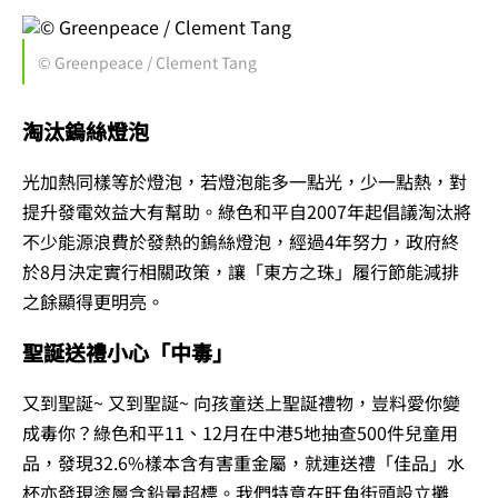
© Greenpeace / Clement Tang
淘汰鎢絲燈泡
光加熱同樣等於燈泡，若燈泡能多一點光，少一點熱，對
提升發電效益大有幫助。綠色和平自2007年起倡議淘汰將
不少能源浪費於發熱的鎢絲燈泡，經過4年努力，政府終
於8月決定實行相關政策，讓「東方之珠」履行節能減排
之餘顯得更明亮。
聖誕送禮小心「中毒」
又到聖誕~ 又到聖誕~ 向孩童送上聖誕禮物，豈料愛你變
成毒你？綠色和平11、12月在中港5地抽查500件兒童用
品，發現32.6%樣本含有害重金屬，就連送禮「佳品」水
杯亦發現塗層含鉛量超標。我們特意在旺角街頭設立攤