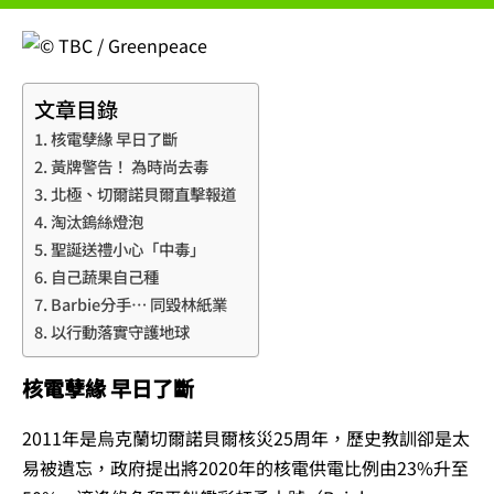
文章目錄
核電孽緣 早日了斷
黃牌警告！ 為時尚去毒
北極、切爾諾貝爾直擊報道
淘汰鎢絲燈泡
聖誕送禮小心「中毒」
自己蔬果自己種
Barbie分手… 同毀林紙業
以行動落實守護地球
核電孽緣 早日了斷
2011年是烏克蘭切爾諾貝爾核災25周年，歷史教訓卻是太
易被遺忘，政府提出將2020年的核電供電比例由23%升至