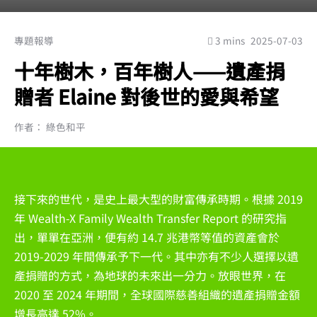
專題報導
3 mins
2025-07-03
十年樹木，百年樹人——遺產捐
贈者 Elaine 對後世的愛與希望
作者： 綠色和平
接下來的世代，是史上最大型的財富傳承時期。根據 2019
年 Wealth-X Family Wealth Transfer Report 的研究指
出，單單在亞洲，便有約 14.7 兆港幣等值的資產會於
2019-2029 年間傳承予下一代。其中亦有不少人選擇以遺
產捐贈的方式，為地球的未來出一分力。放眼世界，在
2020 至 2024 年期間，全球國際慈善組織的遺產捐贈金額
增長高達 52%。