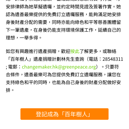
安排律師為她草擬遺囑，並約定時間見證及簽署作實。她
認為遺善最樂提供的免費訂立遺囑服務，能夠滿足她安排
身後財產分配的需要，同時亦能向綠色和平等慈善團體留
下一筆遺產，在身後仍能支持環境保護工作，延續自己的
理想，一舉多得。
如您有興趣進行遺產捐贈，歡迎
按此
了解更多，或聯絡
「百年樹人」遺產捐贈計劃林先生查詢（電話：28548311
; 電郵：
changemaker.hk@greenpeace.org
）。只要符
合條件，遺善最樂可為您提供免費訂立遺囑服務，讓您在
支持綠色和平的同時，也能為自己身後的財產分配做好安
排。
登記成為「百年樹人」