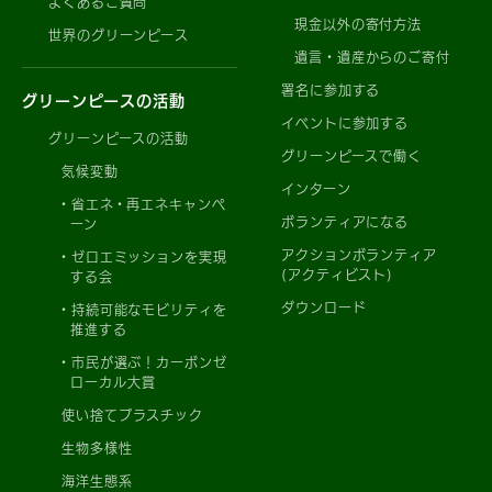
よくあるご質問
現金以外の寄付方法
世界のグリーンピース
遺言・遺産からのご寄付
署名に参加する
グリーンピースの活動
イベントに参加する
グリーンピースの活動
グリーンピースで働く
気候変動
インターン
省エネ・再エネキャンペ
ボランティアになる
ーン
アクションボランティア
ゼロエミッションを実現
(アクティビスト)
する会
ダウンロード
持続可能なモビリティを
推進する
市民が選ぶ！カーボンゼ
ローカル大賞
使い捨てプラスチック
生物多様性
海洋生態系