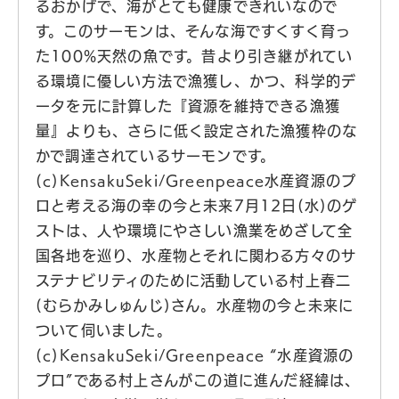
るおかげで、海がとても健康できれいなので
す。このサーモンは、そんな海ですくすく育っ
た100%天然の魚です。昔より引き継がれてい
る環境に優しい方法で漁獲し、かつ、科学的デ
ータを元に計算した『資源を維持できる漁獲
量』よりも、さらに低く設定された漁獲枠のな
かで調達されているサーモンです。
(c)KensakuSeki/Greenpeace水産資源のプ
ロと考える海の幸の今と未来7月12日(水)のゲ
ストは、人や環境にやさしい漁業をめざして全
国各地を巡り、水産物とそれに関わる方々のサ
ステナビリティのために活動している村上春二
(むらかみしゅんじ)さん。水産物の今と未来に
ついて伺いました。
(c)KensakuSeki/Greenpeace “水産資源の
プロ”である村上さんがこの道に進んだ経緯は、