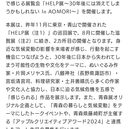
で感じる展覧会「HELP展〜30年後には消えてしま
うかもしれない In AOMORI〜」を開催します。
本展は、昨年11月に東京・青山で開催された
「HELP展（注1）」の巡回展で、8月に開催した滋
賀展（注2）に続き、2カ所目の開催となります。身
近な気候変動の影響を来場者が感じ、行動を起こす
機会につなげようと、30年後に日本から失われてし
まう可能性の生物や文化をテーマに、ぬいぐるみ作
家・片岡メリヤス氏、八劔神社（長野県諏訪市）・
宮坂清宮司、料理研究家・土井善晴氏ら多くの作家
や文化人と協力し、日本に迫る気候危機を五感で
「感じられる」作品を展示します。また、青森展オリ
ジナル企画として、「青森の暮らしと気候変動」をテ
ーマにしたトークイベントや、青森県藤崎町が主催す
る「アップルクリエイティブアワード2024」と連携