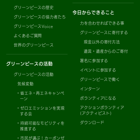
グリーンピースの歴史
今日からできること
グリーンピースの協力者たち
力を合わせればできる事
グリーンピースVoice
グリーンピースに寄付する
よくあるご質問
現金以外の寄付方法
世界のグリーンピース
遺言・遺産からのご寄付
署名に参加する
グリーンピースの活動
イベントに参加する
グリーンピースの活動
グリーンピースで働く
気候変動
インターン
省エネ・再エネキャンペ
ボランティアになる
ーン
アクションボランティア
ゼロエミッションを実現
(アクティビスト)
する会
ダウンロード
持続可能なモビリティを
推進する
市民が選ぶ！カーボンゼ