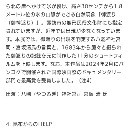
ら北の岸へかけて氷が裂け、高さ30センチから1.8
メートル位の氷の山脈ができる自然現象「御渡り
（御神渡り）」。諏訪市の無形民俗文化財にも指定
されていますが、近年では出現が少なくなっていま
す。本展では、御渡りの出現を判定する八劔神社宮
司・宮坂清氏の言葉と、1683年から脈々と綴られ
た御渡りの記録を元に制作した11分のショートフィ
ルムを上映します。なお、本作品は2024年2月にバ
ンコクで開催された国際映画祭のドキュメンタリー
部門で最高賞を受賞しました。（注4）
出演：八劔（やつるぎ）神社宮司 宮坂 清 氏
4. 昆布からのHELP