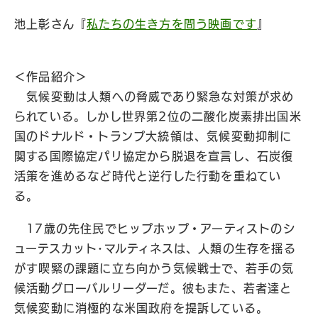
池上彰さん『
私たちの生き方を問う映画です
』
＜作品紹介＞
気候変動は人類への脅威であり緊急な対策が求め
られている。しかし世界第2位の二酸化炭素排出国米
国のドナルド・トランプ大統領は、気候変動抑制に
関する国際協定パリ協定から脱退を宣言し、石炭復
活策を進めるなど時代と逆行した行動を重ねてい
る。
17歳の先住民でヒップホップ・アーティストのシ
ューテスカット･マルティネスは、人類の生存を揺る
がす喫緊の課題に立ち向かう気候戦士で、若手の気
候活動グローバルリーダーだ。彼もまた、若者達と
気候変動に消極的な米国政府を提訴している。