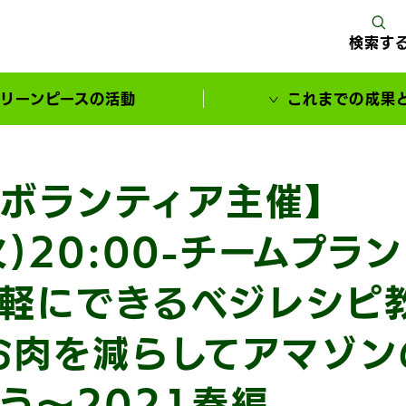
検索す
リーンピースの活動
これまでの成果
サポーターとともに実現してきた変化
ボランティア主催】
火)20:00-チームプラ
軽にできるベジレシピ
お肉を減らしてアマゾン
う〜2021春編