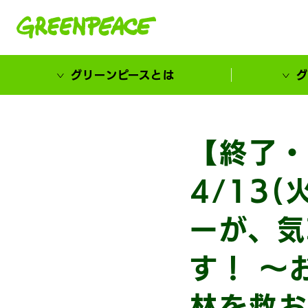
本文へ移動
グリーンピースとは
グ
市民が選ぶ！カーボンゼローカル大賞
【終了・
4/13(
ーが、気
す！ 〜
林を救お