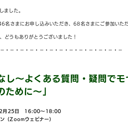
しました。
46名さまにお申し込みいただき、68名さまにご参加いた
、どうもありがとうございました！
−・−・−・−・−・−・−・−・−・−・−・−・−
なし〜よくある質問・疑問でモ
のために〜」
月25日 16:00〜18:00
ン（Zoomウェビナー）