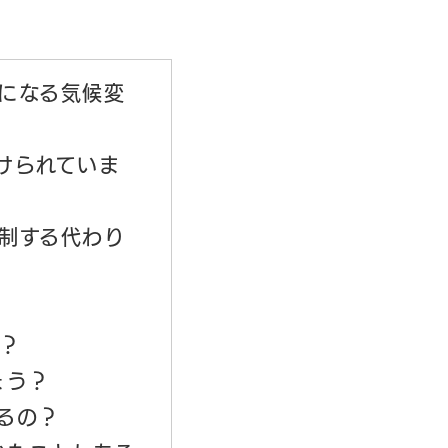
になる気候変
けられていま
制する代わり
？
ょう？
るの？