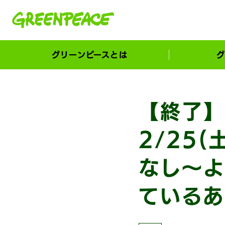
本文へ移動
グリーンピースとは
グ
市民が選ぶ！カーボンゼローカル大賞
【終了】
2/25(
なし〜よ
ているあ