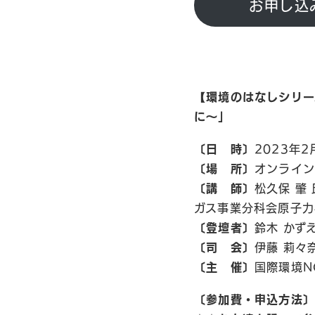
お申し込
【環境のはなしシリー
に〜」
〔日 時〕
2023年2
〔場 所〕
オンライン
〔講 師〕
松久保 肇
ガス事業分科会原子力
〔登壇者〕
鈴木 かず
〔司 会〕
伊藤 莉々
〔主 催〕
国際環境N
〔参加費・申込方法〕