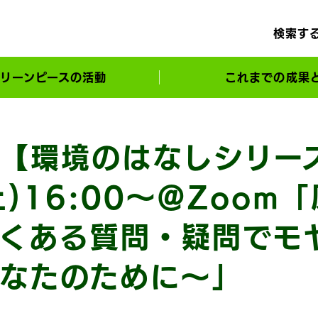
検索す
リーンピースの活動
これまでの成果
サポーターとともに実現してきた変化
【環境のはなしシリー
土)16:00〜＠Zoom
くある質問・疑問でモ
なたのために〜」