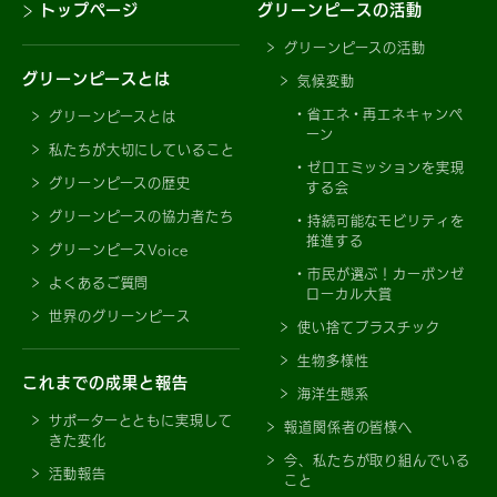
トップページ
グリーンピースの活動
グリーンピースの活動
グリーンピースとは
気候変動
省エネ・再エネキャンペ
グリーンピースとは
ーン
私たちが大切にしていること
ゼロエミッションを実現
グリーンピースの歴史
する会
グリーンピースの協力者たち
持続可能なモビリティを
推進する
グリーンピースVoice
市民が選ぶ！カーボンゼ
よくあるご質問
ローカル大賞
世界のグリーンピース
使い捨てプラスチック
生物多様性
これまでの成果と報告
海洋生態系
サポーターとともに実現して
報道関係者の皆様へ
きた変化
今、私たちが取り組んでいる
活動報告
こと