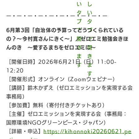
ー・ー・ー・ー・ー・ー・ー・ー・ー・ー
6月第3回「自治体の予算ってどうつくられている
の？〜今村寛さんにきく〜」／ゼロエミ勉強会きほ
んのき 〜愛するまちをゼロエミに〜
［開催日時
］
2026年6月21日（日）11:00-
12:20
［開催形式
］
オンライン（Zoomウェビナー）
［講師
］
鈴木かずえ（ゼロエミッションを実現する会
事務局）
［参加費
］
無料（寄付付きチケットあり）
［主催
］
ゼロエミッションを実現する会（事務局：
国際環境NGOグリーンピース・ジャパン）
［詳細・申込
］
https://kihonnoki20260621.pe