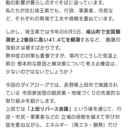
動の影響が暮らしのすぐそばに迫っています。
私たちが住む埼玉県でも、行政、事業者、市民な
ど、それぞれの現場で工夫や挑戦を重ねています。
しかし、埼玉県では今年の8月5日、
鳩山町で全国観
測史上2番目に高い41.4℃を観測
するなど、 酷暑の
深刻さは増すばかりです。
熱中症の対策も重要ですが、県内でこうした気温上
昇の 根本的な原因と解決策について考える機会は、
少ないのではないでしょうか？
今回のダイアローグでは、長野県上田市で実践され
ている 市民参加型の脱炭素・地域づくりの先進的な
取り組みを紹介します。
上田では
「上田リバース会議」
という場を通じて、行
政・市民・事業者などの 立場の垣根を越えて学び対
話を重ねながら、エネルギー（再エネ・断熱）だけ