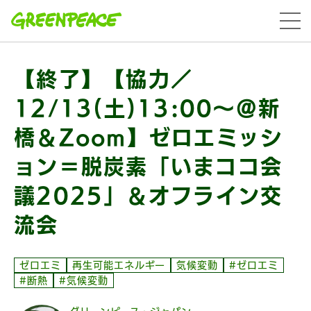
本文へ移動
menu
【終了】【協力／
12/13(土)13:00〜＠新
橋＆Zoom】ゼロエミッシ
ョン＝脱炭素「いまココ会
議2025」＆オフライン交
流会
ゼロエミ
再生可能エネルギー
気候変動
#ゼロエミ
#断熱
#気候変動