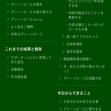
ゼロエミッションを実現
グリーンピースの歴史
する会
グリーンピースの協力者たち
持続可能なモビリティを
推進する
グリーンピースVoice
市民が選ぶ！カーボンゼ
よくあるご質問
ローカル大賞
世界のグリーンピース
使い捨てプラスチック
生物多様性
これまでの成果と報告
海洋生態系
サポーターとともに実現して
報道関係者の皆様へ
きた変化
今、私たちが取り組んでいる
活動報告
こと
年次報告書
グリーンピースの活動方針
今日からできること
力を合わせればできる事
グリーンピースに寄付する