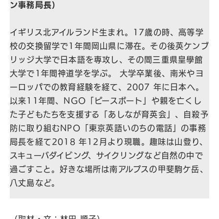
ン事務局長）
イギリス北アイルランド生まれ。17歳の時、高等学
校の交換留学で1年間岡⼭県に滞在。その後英ケンブ
リッジ大学で日本語を専攻し、その間三重県皇學館
⼤学で1年間神道学を学ぶ。 大学卒業後、南米やヨ
ーロッパでの教育経験を経て、2007 年に日本へ。
以来11年間、NGO「ピースボート」や親を亡くし
た⼦どもたちを支援する「あしなが育英会」、自殺予
防に取り組むNPO「東京英語いのちの電話」の事務
局長を経て2018 年12月より現職。趣味は山登り、
スキューバダイビング、サイクリングなど自然の中で
過ごすこと。好きな場所は南アルプスの甲斐駒ケ岳、
八丈島など。
（取材・文：林田 順子）