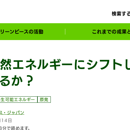
検索す
リーンピースの活動
これまでの成果
サポーターとともに実現してきた変化
然エネルギーにシフト
るか？
再生可能エネルギー
原発
ス・ジャパン
月14日
3分で読めます。