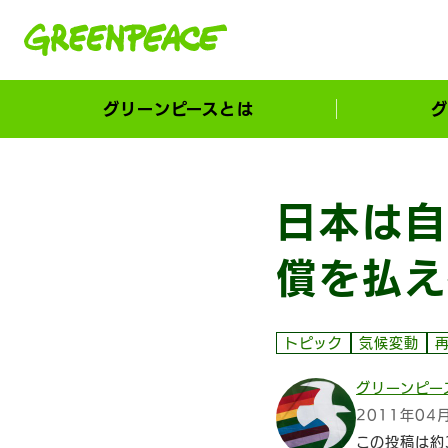
本文へ移動
グリーンピースとは
グ
市民が選ぶ！カーボンゼローカル大賞
日本は自
償を払え
トピック
気候変動
グリーンピー
2011年04
この投稿は約