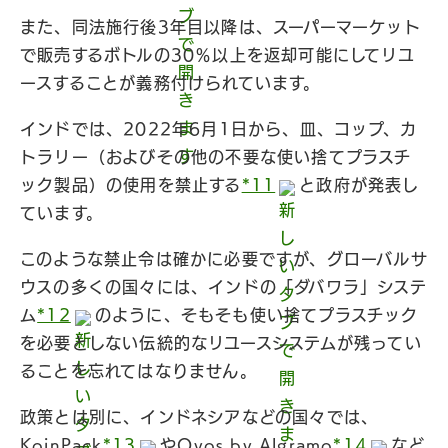
また、同法施行後3年目以降は、スーパーマーケット
で販売するボトルの30％以上を返却可能にしてリユ
ースすることが義務付けられています。
インドでは、2022年6月1日から、皿、コップ、カ
トラリー（およびその他の不要な使い捨てプラスチ
ック製品）の使用を禁止する
*11
と政府が発表し
ています。
このような禁止令は確かに必要ですが、グローバルサ
ウスの多くの国々には、インドの「ダバワラ」システ
ム
*12
のように、そもそも使い捨てプラスチック
を必要としない伝統的なリユースシステムが残ってい
ることを忘れてはなりません。
政策とは別に、インドネシアなどの国々では、
KoinPack
*13
やQyos by Algramo
*14
など