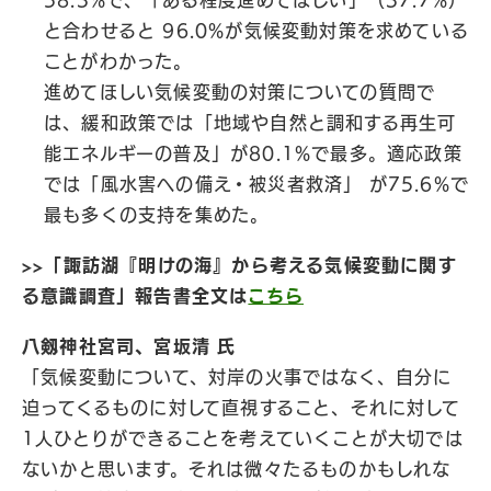
58.3%で、「ある程度進めてほしい」（37.7%）
と合わせると 96.0%が気候変動対策を求めている
ことがわかった。
進めてほしい気候変動の対策についての質問で
は、緩和政策では「地域や自然と調和する再生可
能エネルギーの普及」が80.1%で最多。適応政策
では「風水害への備え・被災者救済」 が75.6%で
最も多くの支持を集めた。
>>「諏訪湖『明けの海』から考える気候変動に関す
る意識調査」報告書全文は
こちら
八剱神社宮司、宮坂清 氏
「気候変動について、対岸の火事ではなく、自分に
迫ってくるものに対して直視すること、それに対して
1人ひとりができることを考えていくことが大切では
ないかと思います。それは微々たるものかもしれな