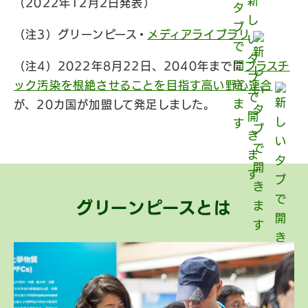
（2022年12月2日発表）
（注3）グリーンピース・
メディアライブラリ
（注4）2022年8月22日、2040年までに
プラスチ
ック汚染を根絶させることを目指す高い野心連合
が、20カ国が加盟して発足しました。
グリーンピースとは