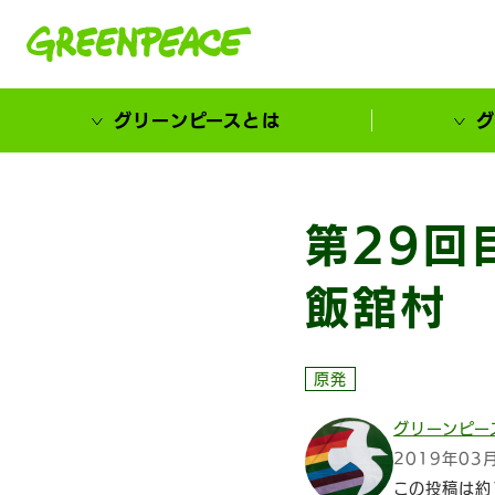
本文へ移動
グリーンピースとは
グ
市民が選ぶ！カーボンゼローカル大賞
第29回
飯舘村
原発
グリーンピー
2019年03
この投稿は約