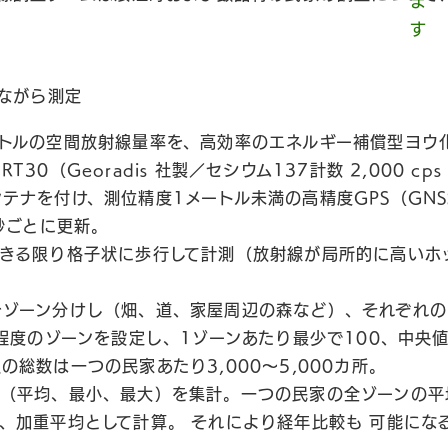
ながら測定
トルの空間放射線量率を、高効率のエネルギー補償型ヨウ化
30（Georadis 社製／セシウム137計数 2,000 cps 
ナを付け、測位精度1メートル未満の高精度GPS（GNSS T
1秒ごとに更新。
できる限り格子状に歩行して計測（放射線が局所的に高いホ
をゾーン分けし（畑、道、家屋周辺の森など）、それぞれの
 程度のゾーンを設定し、1ゾーンあたり最少で100、中央値
の総数は一つの民家あたり3,000〜5,000カ所。
（平均、最小、最大）を集計。一つの民家の全ゾーンの平
、加重平均として計算。 それにより経年比較も 可能にな