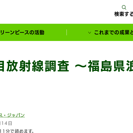
検索す
リーンピースの活動
これまでの成果
サポーターとともに実現してきた変化
目放射線調査 ～福島県
ス・ジャパン
月14日
11分で読めます。