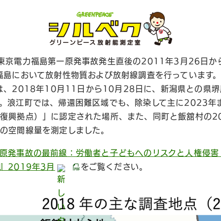
東京電力福島第一原発事故発生直後の2011年3月26日か
福島において放射性物質および放射線調査を行っています
は、2018年10月11日から10月28日に、新潟県との県
。浪江町では、帰還困難区域でも、除染して主に2023年
復興拠点）」に認定された場所、また、同町と飯舘村の20
の空間線量を測定しました。
原発事故の最前線：労働者と子どもへのリスクと人権侵害
』2019年3月
をご覧ください。