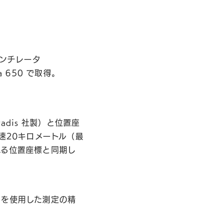
シンチレータ
a 650 で取得。
dis 社製）と位置座
時速20キロメートル（最
れる位置座標と同期し
社製）を使用した測定の精