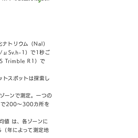
ナトリウム（NaI）
/μSv.h-1）で1秒ご
rimble R1）で
ットスポットは探索し
ゾーンで測定。一つの
で200〜300カ所を
均値 は、各ゾーンに
る（年によって測定地