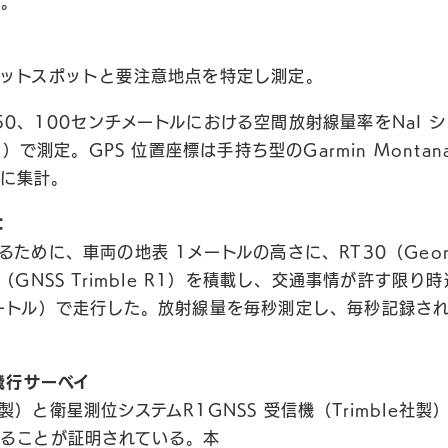
）。
ットスポットと要注意地点を特定し測定。
50、100センチメートルにおける空間放射線量率をNaI 
ER）で測定。GPS 位置座標は手持ち型のGarmin Montan
とに集計。
：
ために、車両の地表 1メートルの高さに、RT30（Geora
（GNSS Trimble R1）を積載し、交通事情が許す限り
ートル）で走行した。放射線量を毎秒測定し、毎秒記録さ
飛行サーベイ
s 社製）と衛星測位システムR1GNSS 受信機（Trimble
ることが証明されている。本