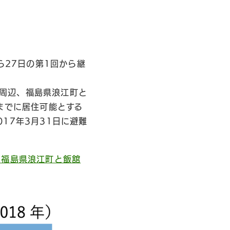
ら27日の第1回から継
。
堺周辺、福島県浪江町と
までに居住可能とする
17年3月31日に避難
 福島県浪江町と飯舘