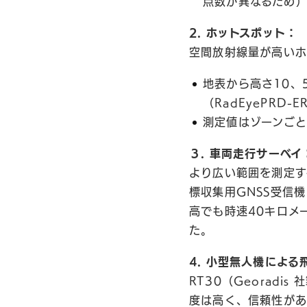
点数が異なるため
2. ホットスポット：
空間放射線量が高いホ
地表から高さ10、
（RadEyePRD-
測定値はゾーンご
３. 車両走行サーベイ
より広い範囲を測定する
標収集用GNSS受信機
高でも時速40キロメ
た。
4. 小型無人機による
RT30（Georadi
度は高く、信頼性があ