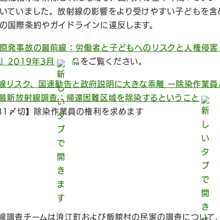
いていました。放射線の影響をより受けやすい子どもを含
の国際条約やガイドラインに違反します。
原発事故の最前線：労働者と子どもへのリスクと人権侵害
』2019年3月
をご覧ください。
線リスク、国連勧告と政府説明に大きな乖離 ー除染作業員
年最新放射線調査：帰還困難区域を除染するということ
/31〆切】除染作業員の権利を求めます
線調査チームは浪江町および飯舘村の民家の調査について