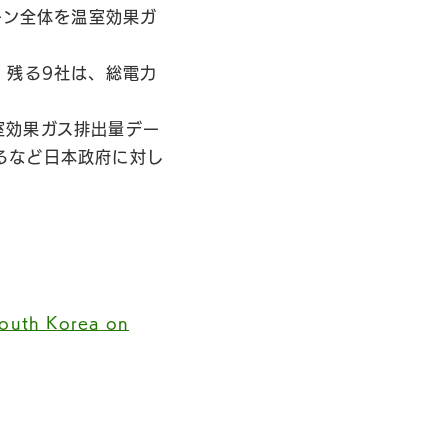
ーン全体を温室効果ガ
、残る9社は、総電力
室効果ガス排出量デー
るなど日本政府に対し
outh Korea on