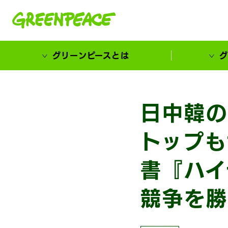
本文へ移動
グリーンピースとは
グ
市民が選ぶ！カーボンゼローカル大賞
日中韓の
トップも
書『ハイ
競争を勝