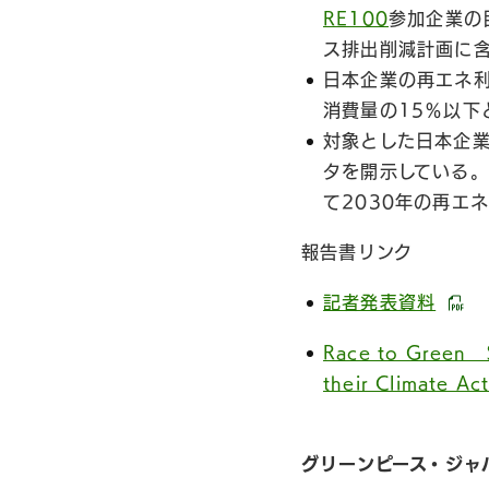
RE100
参加企業の
ス排出削減計画に含
日本企業の再エネ利
消費量の15％以下
対象とした日本企
タを開示している。
て2030年の再エ
報告書リンク
記者発表資料
Race to Green S
their Climate A
グリーンピース・ジャ