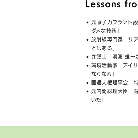
Lessons f
元原子力プラント設
ダメな技術」
放射線専門家 リ
とはある」
弁護士 海渡 雄一
環境活動家 アイ
なくなる」
国連人権理事会 
元内閣総理大臣 
いた」