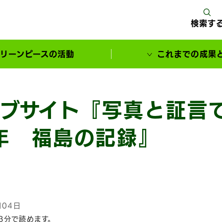
検索す
リーンピースの活動
これまでの成果
サポーターとともに実現してきた変化
ブサイト『写真と証言
年 福島の記録』
月04日
3分で読めます。